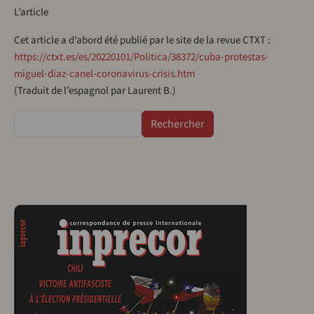
L’article
Cet article a d’abord été publié par le site de la revue CTXT :
https://ctxt.es/es/20220101/Politica/38372/cuba-protestas-
miguel-diaz-canel-coronavirus-crisis.htm
(Traduit de l’espagnol par Laurent B.)
Rechercher