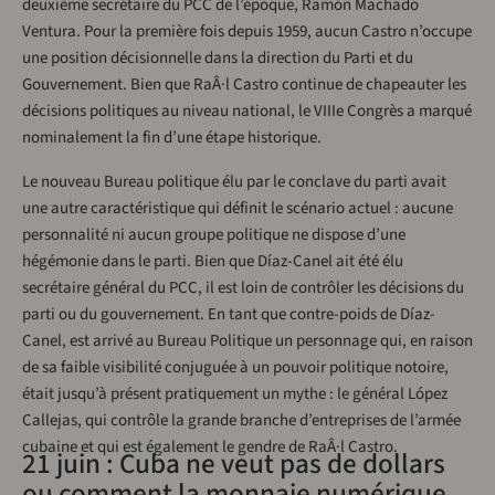
deuxième secrétaire du PCC de l’époque, Ramón Machado
Ventura. Pour la première fois depuis 1959, aucun Castro n’occupe
une position décisionnelle dans la direction du Parti et du
Gouvernement. Bien que RaÂ·l Castro continue de chapeauter les
décisions politiques au niveau national, le VIIIe Congrès a marqué
nominalement la fin d’une étape historique.
Le nouveau Bureau politique élu par le conclave du parti avait
une autre caractéristique qui définit le scénario actuel : aucune
personnalité ni aucun groupe politique ne dispose d’une
hégémonie dans le parti. Bien que Díaz-Canel ait été élu
secrétaire général du PCC, il est loin de contrôler les décisions du
parti ou du gouvernement. En tant que contre-poids de Díaz-
Canel, est arrivé au Bureau Politique un personnage qui, en raison
de sa faible visibilité conjuguée à un pouvoir politique notoire,
était jusqu’à présent pratiquement un mythe : le général López
Callejas, qui contrôle la grande branche d’entreprises de l’armée
cubaine et qui est également le gendre de RaÂ·l Castro.
21 juin : Cuba ne veut pas de dollars
ou comment la monnaie numérique