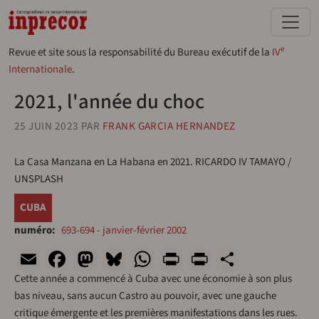
Aller au contenu principal
e
Revue et site sous la responsabilité du Bureau exécutif de la
IV
Internationale
.
2021, l'année du choc
25 JUIN 2023
PAR
FRANK GARCIA HERNANDEZ
La Casa Manzana en La Habana en 2021. RICARDO IV TAMAYO /
UNSPLASH
CUBA
numéro
693-694 - janvier-février 2002
Email
Facebook
Mastodon
Bluesky
WhatsApp
Print
PrintFriend
Share
Cette année a commencé à Cuba avec une économie à son plus
bas niveau, sans aucun Castro au pouvoir, avec une gauche
critique émergente et les premières manifestations dans les rues.