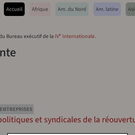
ação principal
Accueil
Afrique
Am. du Nord
Am. latine
Asi
e
 du Bureau exécutif de la
IV
Internationale
.
ente
ENTREPRISES
politiques et syndicales de la réouvert