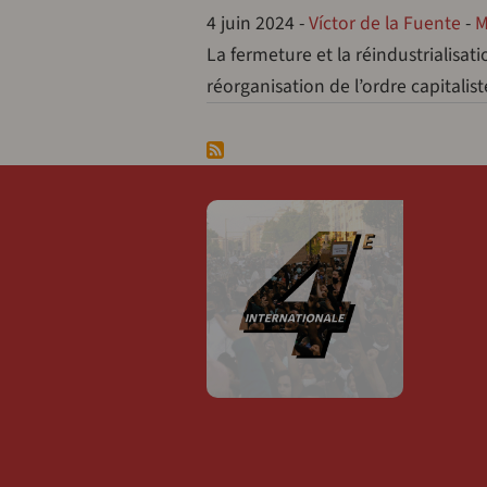
4 juin 2024
-
Víctor de la Fuente
-
M
La fermeture et la réindustrialisat
réorganisation de l’ordre capitalist