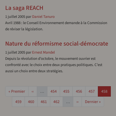
La saga REACH
1 juillet 2005
par
Daniel Tanuro
Avril 1988 : le Conseil Environnement demande à la Commission
de réviser la législation.
Nature du réformisme social-démocrate
1 juillet 2005
par
Ernest Mandel
Depuis la révolution d’octobre, le mouvement ouvrier est
confronté avec le choix entre deux pratiques politiques. C’est
aussi un choix entre deux stratégies.
Pagination
Première page
Page précédente
Page
Page
Page
Page
Page
« Premier
‹‹
…
454
455
456
457
458
Page
Page
Page
Page
Page suivante
Dernière page
459
460
461
462
…
››
Dernier »