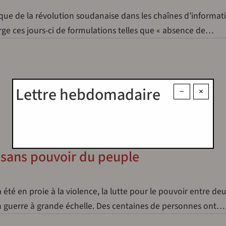
ue de la révolution soudanaise dans les chaînes d’informat
orge ces jours-ci de formulations telles que « absence de…
Lettre hebdomadaire
−
×
x sans pouvoir du peuple
 été en proie à la violence, la lutte pour le pouvoir entre de
en guerre à grande échelle. Des centaines de personnes ont…