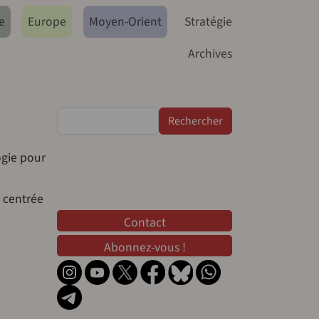
e
Europe
Moyen-Orient
Stratégie
Archives
Rechercher
ogie pour
e centrée
Contact
Contact
Abonnez-vous !