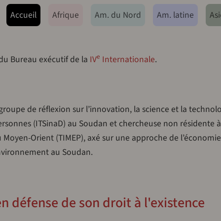
ação principal
Accueil
Afrique
Am. du Nord
Am. latine
Asi
e
 du Bureau exécutif de la
IV
Internationale
.
roupe de réflexion sur l’innovation, la science et la technol
ersonnes (ITSinaD) au Soudan et chercheuse non résidente à
e du Moyen-Orient (TIMEP), axé sur une approche de l’économi
l’environnement au Soudan.
n défense de son droit à l'existence