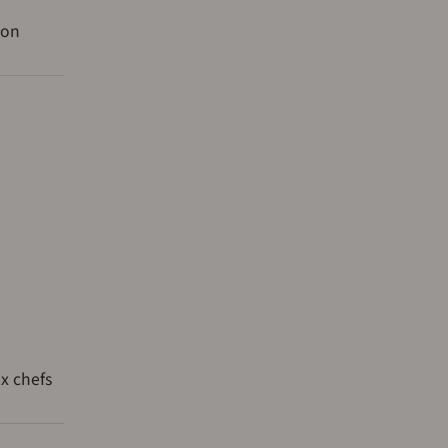
ion
ux chefs