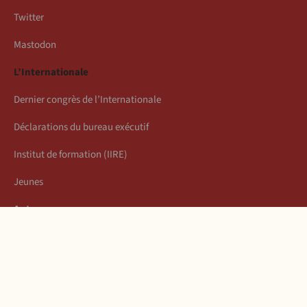
Twitter
Mastodon
L’Internationale
Dernier congrès de l’Internationale
Déclarations du bureau exécutif
Institut de formation (IIRE)
Jeunes
Auteurs
Économie
Connexion
Les articles de la semaine