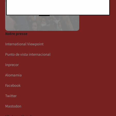
Notre presse
International Viewpoint
Punto de vista internacional
Inprecor
Alomamia
Facebook
Twitter
Mastodon