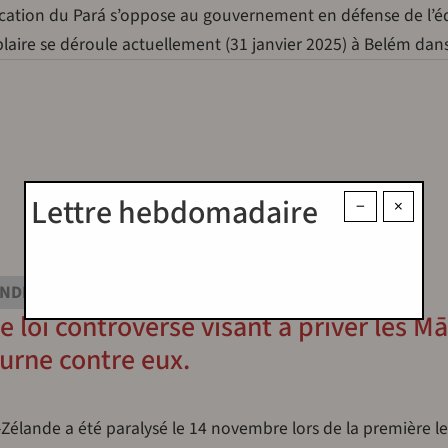
ducation du Pará s’oppose au gouvernement en défense de l’
aire se déroule actuellement (31 janvier 2025) à Belém dans
Lettre hebdomadaire
−
×
INDIGÈNES
e loi controversé visant à priver les Mā
ourne contre eux.
Zélande a été paralysé le 14 novembre lors de la première l