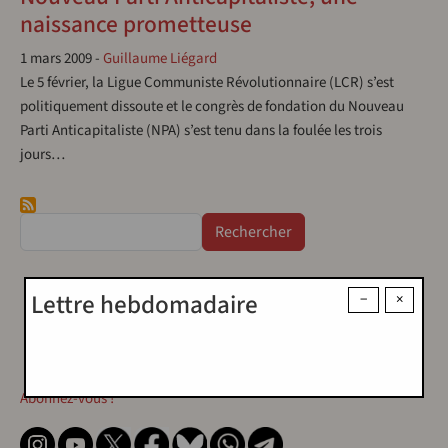
naissance prometteuse
1 mars 2009
-
Guillaume Liégard
Le 5 février, la Ligue Communiste Révolutionnaire (LCR) s’est
politiquement dissoute et le congrès de fondation du Nouveau
Parti Anticapitaliste (NPA) s’est tenu dans la foulée les trois
jours…
Rechercher
Lettre hebdomadaire
−
×
Contact
Contact
Abonnez-vous !