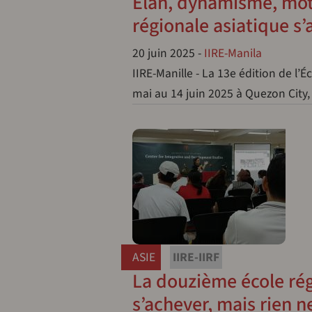
Élan, dynamisme, motiv
régionale asiatique s
20 juin 2025
-
IIRE-Manila
IIRE-Manille - La 13e édition de l’É
mai au 14 juin 2025 à Quezon City
ASIE
IIRE-IIRF
La douzième école régi
s’achever, mais rien ne