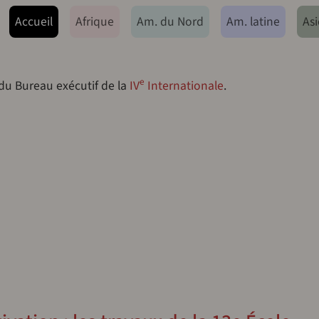
ação principal
Accueil
Afrique
Am. du Nord
Am. latine
Asi
e
 du Bureau exécutif de la
IV
Internationale
.