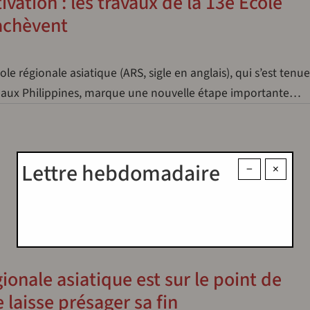
ation : les travaux de la 13e École
’achèvent
cole régionale asiatique (ARS, sigle en anglais), qui s’est tenu
, aux Philippines, marque une nouvelle étape importante…
Lettre hebdomadaire
−
×
onale asiatique est sur le point de
 laisse présager sa fin