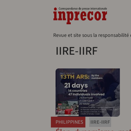
Aller au contenu principal
Naveg
Revue et site sous la responsabilité
IIRE-IIRF
PHILIPPINES
IIRE-IIRF