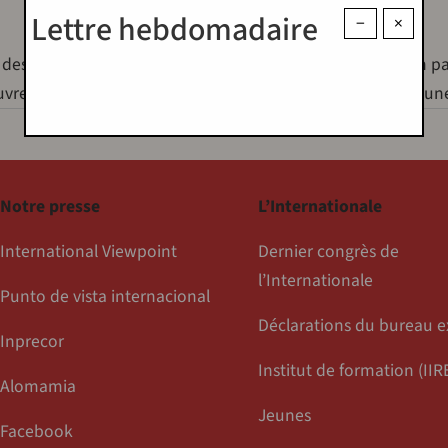
Lettre hebdomadaire
−
×
es ruptures qui ont marqué le pontificat de François, en par
es et sa sensibilité écologique. Bergoglio n’a-t-il été qu’u
Notre presse
L’Internationale
International Viewpoint
Dernier congrès de
l’Internationale
Punto de vista internacional
Déclarations du bureau e
Inprecor
Institut de formation (IIR
Alomamia
Jeunes
Facebook