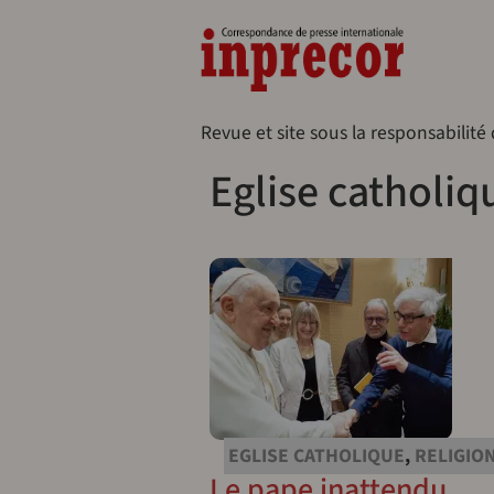
Aller au contenu principal
Naveg
Revue et site sous la responsabilité
Eglise catholiq
EGLISE CATHOLIQUE
,
RELIGIO
Le pape inattendu