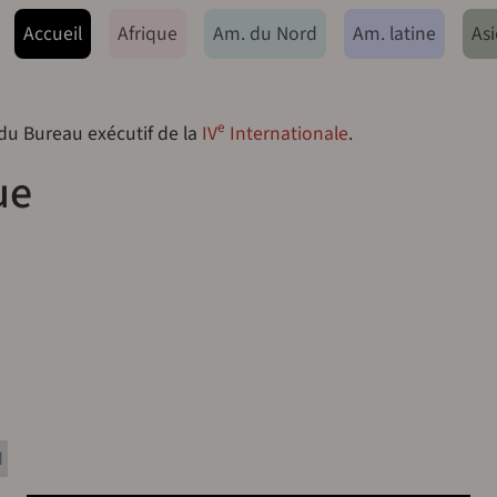
ação principal
Accueil
Afrique
Am. du Nord
Am. latine
Asi
e
 du Bureau exécutif de la
IV
Internationale
.
ue
N