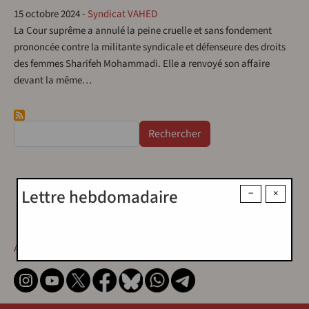
15 octobre 2024
-
Syndicat VAHED
La Cour suprême a annulé la peine cruelle et sans fondement
prononcée contre la militante syndicale et défenseure des droits
des femmes Sharifeh Mohammadi. Elle a renvoyé son affaire
devant la même…
Rechercher
Lettre hebdomadaire
−
×
Contact
Contact
Abonnez-vous !