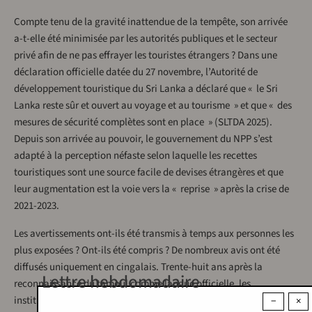
Compte tenu de la gravité inattendue de la tempête, son arrivée
a-t-elle été minimisée par les autorités publiques et le secteur
privé afin de ne pas effrayer les touristes étrangers ? Dans une
déclaration officielle datée du 27 novembre, l’Autorité de
développement touristique du Sri Lanka a déclaré que « le Sri
Lanka reste sûr et ouvert au voyage et au tourisme » et que « des
mesures de sécurité complètes sont en place » (SLTDA 2025).
Depuis son arrivée au pouvoir, le gouvernement du NPP s’est
adapté à la perception néfaste selon laquelle les recettes
touristiques sont une source facile de devises étrangères et que
leur augmentation est la voie vers la « reprise » après la crise de
2021-2023.
Les avertissements ont-ils été transmis à temps aux personnes les
plus exposées ? Ont-ils été compris ? De nombreux avis ont été
diffusés uniquement en cingalais. Trente-huit ans après la
Lettre hebdomadaire
reconnaissance du tamoul comme langue officielle, les
institutions publiques telles que le Centre de gestion des
−
×