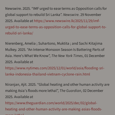
Newswire. 2025. “IMF urged to ease terms as Opposition calls for
global support to rebuild Sri Lanka”.
Newswire
. 29 November
2025. Available at
https://www.newswire.lk/2025/11/29/imf-
urged-to-ease-terms-as-opposition-calls-for-global-support-to-
rebuild-sri-lanka/
Nierenberg, Amelia ; Suhartono, Muktita ; and Sachi Kitajima
Mulkey. 2025. “An Intense Monsoon Season Is Battering Parts of
Asia. Here’s What We Know”,
The New York Times
, 01 December
2025. Available at
https://www.nytimes.com/2025/12/01/world/asia/flooding-sri-
lanka-indonesia-thailand-vietnam-cyclone-rain.html
Niranjan, Ajit. 2025. “Global heating and other human activity are
making Asia’s floods more lethal”,
The Guardian
, 02 December
2025. Available at
https://www.theguardian.com/world/2025/dec/02/global-
heating-and-other-human-activity-are-making-asias-floods-