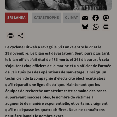
Email
Face
M
SRI LANKA
CATASTROPHE
CLIMAT
Bluesky
Wha
P
PrintFriendly
Share
Le cyclone Ditwah a ravagé le Sri Lanka entre le 27 et le
29 novembre. Le bilan est dévastateur. Sept jours plus tard,
le bilan officiel fait état de 486 morts et 341 disparus. À cela
s’ajoutent cinq officiers de la marine et un officier de l’armée
de l’air tués lors des opérations de sauvetage, ainsi qu’un
technicien de la compagnie d’électricité électrocuté alors
qu’il réparait une ligne électrique. Maintenant que les
équipes de recherche ont atteint cette semaine des zones
auparavant inaccessibles, le nombre de victimes a
augmenté de manière exponentielle, et certains craignent
qu’il ne dépasse les quatre chiffres. Nous ne connaîtrons
peut-être jamais le nombre exact.