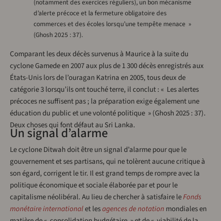
(notamment des exercices réguliers), un bon mécanisme
d’alerte précoce et la fermeture obligatoire des
commerces et des écoles lorsqu’une tempête menace »
(Ghosh 2025 : 37).
Comparant les deux décès survenus à Maurice à la suite du
cyclone Gamede en 2007 aux plus de 1 300 décès enregistrés aux
États-Unis lors de l’ouragan Katrina en 2005, tous deux de
catégorie 3 lorsqu’ils ont touché terre, il conclut : « Les alertes
précoces ne suffisent pas ; la préparation exige également une
éducation du public et une volonté politique » (Ghosh 2025 : 37).
Deux choses qui font défaut au Sri Lanka.
Un signal d’alarme
Le cyclone Ditwah doit être un signal d’alarme pour que le
gouvernement et ses partisans, qui ne tolèrent aucune critique à
son égard, corrigent le tir. Il est grand temps de rompre avec la
politique économique et sociale élaborée par et pour le
capitalisme néolibéral. Au lieu de chercher à satisfaire le
Fonds
monétaire international
et les
agences de notation
mondiales en
matière de « consolidation budgétaire » et de « viabilité de la