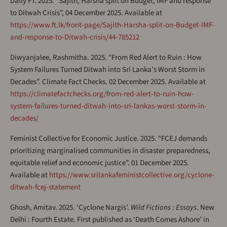
Daily FT. 2025. “Sajith, Harsha split on Budget, IMF and response
to Ditwah Crisis”, 04 December 2025. Available at
https://www.ft.lk/front-page/Sajith-Harsha-split-on-Budget-IMF-
and-response-to-Ditwah-crisis/44-785212
Diwyanjalee, Rashmitha. 2025. “From Red Alert to Ruin : How
System Failures Turned Ditwah into Sri Lanka’s Worst Storm in
Decades”. Climate Fact Checks. 02 December 2025. Available at
https://climatefactchecks.org/from-red-alert-to-ruin-how-
system-failures-turned-ditwah-into-sri-lankas-worst-storm-in-
decades/
Feminist Collective for Economic Justice. 2025. “FCEJ demands
prioritizing marginalised communities in disaster preparedness,
equitable relief and economic justice”. 01 December 2025.
Available at
https://www.srilankafeministcollective.org/cyclone-
ditwah-fcej-statement
Ghosh, Amitav. 2025. ‘Cyclone Nargis’.
Wild Fictions : Essays
. New
Delhi : Fourth Estate. First published as ‘Death Comes Ashore’ in