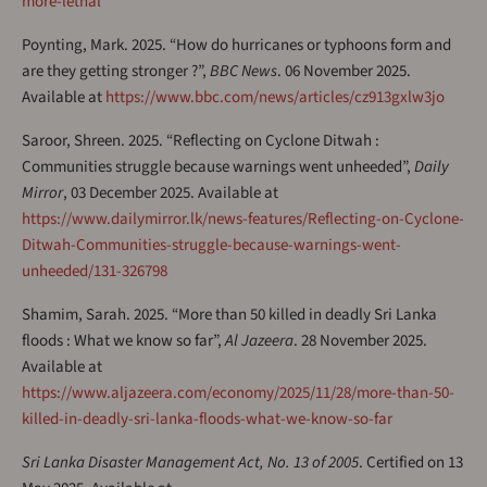
more-lethal
Poynting, Mark. 2025. “How do hurricanes or typhoons form and
are they getting stronger ?”,
BBC News
. 06 November 2025.
Available at
https://www.bbc.com/news/articles/cz913gxlw3jo
Saroor, Shreen. 2025. “Reflecting on Cyclone Ditwah :
Communities struggle because warnings went unheeded”,
Daily
Mirror
, 03 December 2025. Available at
https://www.dailymirror.lk/news-features/Reflecting-on-Cyclone-
Ditwah-Communities-struggle-because-warnings-went-
unheeded/131-326798
Shamim, Sarah. 2025. “More than 50 killed in deadly Sri Lanka
floods : What we know so far”,
Al Jazeera
. 28 November 2025.
Available at
https://www.aljazeera.com/economy/2025/11/28/more-than-50-
killed-in-deadly-sri-lanka-floods-what-we-know-so-far
Sri Lanka Disaster Management Act, No. 13 of 2005
. Certified on 13