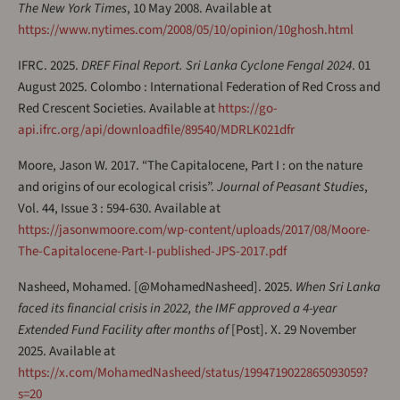
The New York Times
, 10 May 2008. Available at
https://www.nytimes.com/2008/05/10/opinion/10ghosh.html
IFRC. 2025.
DREF Final Report. Sri Lanka Cyclone Fengal 2024
. 01
August 2025. Colombo : International Federation of Red Cross and
Red Crescent Societies. Available at
https://go-
api.ifrc.org/api/downloadfile/89540/MDRLK021dfr
Moore, Jason W. 2017. “The Capitalocene, Part I : on the nature
and origins of our ecological crisis”.
Journal of Peasant Studies
,
Vol. 44, Issue 3 : 594-630. Available at
https://jasonwmoore.com/wp-content/uploads/2017/08/Moore-
The-Capitalocene-Part-I-published-JPS-2017.pdf
Nasheed, Mohamed. [@MohamedNasheed]. 2025.
When Sri Lanka
faced its financial crisis in 2022, the IMF approved a 4-year
Extended Fund Facility after months of
[Post]. X. 29 November
2025. Available at
https://x.com/MohamedNasheed/status/1994719022865093059?
s=20