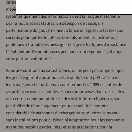
catastrophes, le Département de l’irrigation et le Département
météorologique ne sont toujours pas en mesure de diffuser
systématiquement des informations dans la langue maternelle
des Tamouls et des Maures. En désespoir de cause, un
parlementaire du gouvernement a lancé un appel sur les réseaux
sociaux pour que les locuteurs tamouls aident les institutions
publiques à traduire les messages et à gérer les lignes d’assistance
téléphonique. De nombreuses personnes ont répondu à cet appel
en se portant volontaires.
Sans préparation aux catastrophes, on ne peut pas supposer que
les gens réagiront aux annonces ni qu’ils seront prêts à évacuer
leurs maisons et leurs biens à court terme. Les 1 385 « centres de
sécurité » en service sont des espaces improvisés dans des écoles,
des centres communautaires et des institutions religieuses, sans
possibilité de réaménagement pour accueillir le nombre
considérable de personnes à héberger, sans toilettes, sans eau,
sans installations pour cuisiner, ni adaptation pour les personnes
ayant des besoins particuliers ; et sans précautions pour la