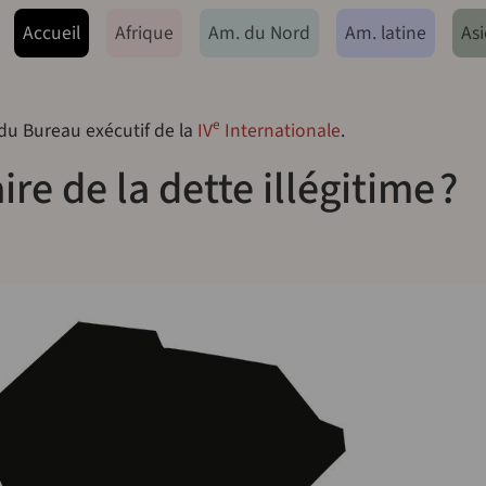
ação principal
Accueil
Afrique
Am. du Nord
Am. latine
Asi
e
 du Bureau exécutif de la
IV
Internationale
.
ire de la dette illégitime ?