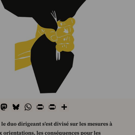
il
Facebook
Mastodon
Bluesky
WhatsApp
Print
PrintFriendly
Share
le duo dirigeant s’est divisé sur les mesures à
x orientations, les conséquences pour les