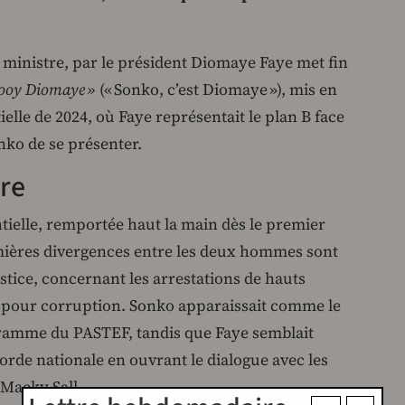
ministre, par le président Diomaye Faye met fin
ooy Diomaye »
(« Sonko, c’est Diomaye »), mis en
tielle de 2024, où Faye représentait le plan B face
ko de se présenter.
ure
tielle, remportée haut la main dès le premier
emières divergences entre les deux hommes sont
stice, concernant les arrestations de hauts
e pour corruption. Sonko apparaissait comme le
gramme du PASTEF, tandis que Faye semblait
rde nationale en ouvrant le dialogue avec les
 Macky Sall.