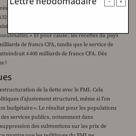
Lettre hebdomadaire
−
×
éside dans la dette abyssale laissée par le
 132 % du PIB du pays. De l’avis unanime de
istes :
« La dette extérieure du Sénégal et les
insoutenables. »
Et pour cause : les recettes du pays
illiards de francs CFA, tandis que le service de
tteindrait 4 400 milliards de francs CFA. Dès
e ?
ues
estructuration de la dette avec le FMI. Cela
litiques d’ajustement structurel, même si l’on
on budgétaire ». Le résultat pour les populations
 des services publics, notamment dans
e suppression des subventions sur les prix de
ence montre que les politiques du FMI ne