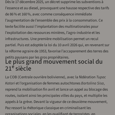
Dès le 17 décembre 2025, un décret supprime les subventions à
l’essence et au diesel, provoquant une hausse respective des tarifs
de 86 % et 160 %, avec comme conséquence immédiate
l’augmentation de l’ensemble des prix à la consommation. Ce
texte facilite aussi l’implantation des multi­nationales pour
l’exploitation des ressources minières, l’agro-­industrie et les
infrastructures. Une première mobilisation permet un recul
partiel. Puis est adoptée la loi du 10 avril 2026 qui, en revenant sur
la réforme agraire de 1953, favorise l’accaparement des terres des
petits paysans par les gros propriétaires.
Le plus grand mouvement social du
e
21
siècle
La COB (Centrale ouvrière bolivienne), avec la fédération
Tupac
Katari
et l’organisation de femmes autochtones
Bartolina Sisa
,
reprend la mobilisation fin avril et lance un appel au blocage des
routes, isolant ainsi les ­principales villes du pays, et multiplie les
appels à la grève. Devant la vigueur de ce deuxième mouvement,
Paz ressort la rhétorique classique en criminalisant les
organisations sociales, en les qualifiant de terroristes, en