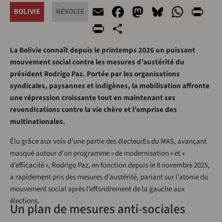
Email
Facebook
Mastodon
Bluesky
What
Pr
BOLIVIE
RÉVOLTE
PrintFriendly
Share
La Bolivie connaît depuis le printemps 2026 un puissant
mouvement social contre les mesures d’austérité du
président Rodrigo Paz. Portée par les organisations
syndicales, paysannes et indigènes, la mobilisation affronte
une répression croissante tout en maintenant ses
revendications contre la vie chère et l’emprise des
multinationales.
Élu grâce aux voix d’une partie des électeurEs du MAS, avançant
masqué autour d’un programme « de modernisation » et «
d’efficacité », Rodrigo Paz, en fonction depuis le 8 novembre 2025,
a rapidement pris des mesures d’austérité, pariant sur l’atonie du
mouvement social après l’effondrement de la gauche aux
élections.
Un plan de mesures anti-sociales