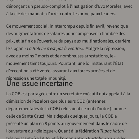
dénonçant un pseudo-complot à l’instigation d’Evo Morales, avec
à la clé des mandats d’arrêt contre les principaux leaders.
Ce mouvement social, ininterrompu depuis fin avril, revendique
des augmentations de salaires pour compenser la flambée des
prix, et la fin de l’ouverture du pays aux multinationales, derrière
le slogan
« La Bolivie n’est pas à vendre »
. Malgré la répression,
avec au moins 7 morts et de nombreuses arrestations, le ­
mouvement tient toujours. Pourtant, une loi instaurant l’État
d’exception a été votée, assurant aux forces armées et de
répression une totale impunité.
Une issue incertaine
La COB est partagée entre un secrétaire exécutif qui appelait à la
démission de Paz alors que plusieurs COD (antennes
départementales de la COB) refusaient ce mot d’ordre (comme
celle de Santa Cruz). Mais depuis quelques jours, la COB a
présenté un plan en 8 points au gouvernement dans le cadre de
l’ouverture du « dialogue ». Quant à la fédération
Tupac Katari
,
très puissante à El Alto, et à l’organisation
Bartolina Sisa
, elles