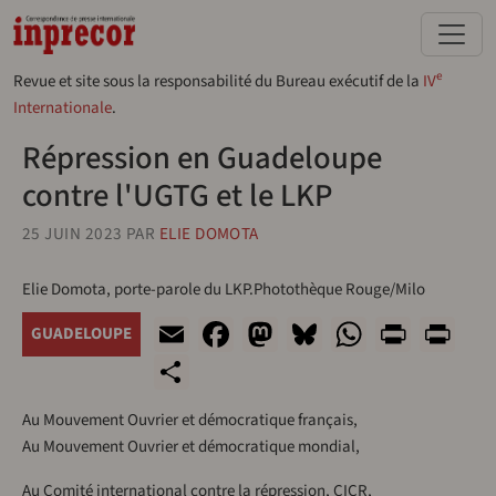
Aller au contenu principal
e
Revue et site sous la responsabilité du Bureau exécutif de la
IV
Internationale
.
Répression en Guadeloupe
contre l'UGTG et le LKP
25 JUIN 2023
PAR
ELIE DOMOTA
Elie Domota, porte-parole du LKP.Photothèque Rouge/Milo
Email
Facebook
Mastodon
Bluesky
WhatsA
Print
Pr
GUADELOUPE
Share
Au Mouvement Ouvrier et démocratique français,
Au Mouvement Ouvrier et démocratique mondial,
Au Comité international contre la répression, CICR,