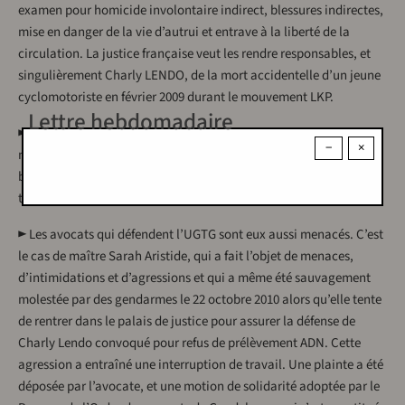
examen pour homicide involontaire indirect, blessures indirectes,
mise en danger de la vie d’autrui et entrave à la liberté de la
circulation. La justice française veut les rendre responsables, et
singulièrement Charly LENDO, de la mort accidentelle d’un jeune
cyclomotoriste en février 2009 durant le mouvement LKP.
Lettre hebdomadaire
► Et pendant ce temps, l’enquête sur la mort de Jacques BINO,
−
×
militant CGTG et membre du Mouvman Kiltirel AKIYO, aura été
bâclé. Les patrons qui avaient organisé des milices contre les
travailleurs en lutte n’ont jamais été entendus.
► Les avocats qui défendent l’UGTG sont eux aussi menacés. C’est
le cas de maître Sarah Aristide, qui a fait l’objet de menaces,
d’intimidations et d’agressions et qui a même été sauvagement
molestée par des gendarmes le 22 octobre 2010 alors qu’elle tente
de rentrer dans le palais de justice pour assurer la défense de
Charly Lendo convoqué pour refus de prélèvement ADN. Cette
agression a entraîné une interruption de travail. Une plainte a été
déposée par l’avocate, et une motion de solidarité adoptée par le