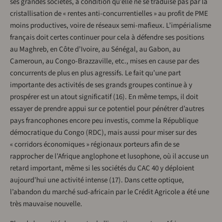
ses grandes sociétés, à condition qu’elle ne se traduise pas par la
cristallisation de « rentes anti-concurrentielles » au profit de PME
moins productives, voire de réseaux semi-mafieux. L’impérialisme
français doit certes continuer pour cela à défendre ses positions
au Maghreb, en Côte d’Ivoire, au Sénégal, au Gabon, au
Cameroun, au Congo-Brazzaville, etc., mises en cause par des
concurrents de plus en plus agressifs. Le fait qu’une part
importante des activités de ses grands groupes continue à y
prospérer est un atout significatif (16). En même temps, il doit
essayer de prendre appui sur ce potentiel pour pénétrer d’autres
pays francophones encore peu investis, comme la République
démocratique du Congo (RDC), mais aussi pour miser sur des
« corridors économiques » régionaux porteurs afin de se
rapprocher de l’Afrique anglophone et lusophone, où il accuse un
retard important, même si les sociétés du CAC 40 y déploient
aujourd’hui une activité intense (17). Dans cette optique,
l’abandon du marché sud-africain par le Crédit Agricole a été une
très mauvaise nouvelle.