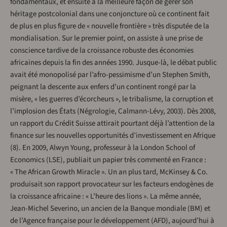
fondamentaux, et ensuite à la meilleure façon de gérer son
héritage postcolonial dans une conjoncture où ce continent fait
de plus en plus figure de « nouvelle frontière » très disputée de la
mondialisation. Sur le premier point, on assiste à une prise de
conscience tardive de la croissance robuste des économies
africaines depuis la fin des années 1990. Jusque-là, le débat public
avait été monopolisé par l’afro-pessimisme d’un Stephen Smith,
peignant la descente aux enfers d’un continent rongé par la
misère, « les guerres d’écorcheurs », le tribalisme, la corruption et
l’implosion des États (Négrologie, Calmann-Lévy, 2003). Dès 2008,
un rapport du Crédit Suisse attirait pourtant déjà l’attention de la
finance sur les nouvelles opportunités d’investissement en Afrique
(8). En 2009, Alwyn Young, professeur à la London School of
Economics (LSE), publiait un papier très commenté en France :
« The African Growth Miracle ». Un an plus tard, McKinsey & Co.
produisait son rapport provocateur sur les facteurs endogènes de
la croissance africaine : « L’heure des lions ». La même année,
Jean-Michel Severino, un ancien de la Banque mondiale (BM) et
de l’Agence française pour le développement (AFD), aujourd’hui à