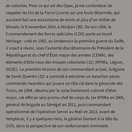
ex-colonies. Pour ce qui est des Opex, je me contenterai de
rappeler les tirs de la Force Licorne sur une foule désarmée, qui
auraient fait une soixantaine de morts et plus d’un millier de
blessés, le 9 novembre 2004, à Abidjan (30). De son côté, le
Commandement des forces spéciales (COS) porte un lourd
héritage : créé en 1992, au lendemain la première guerre du Golfe,
il visait à réunir, sous l’autorité discrétionnaire du Président de la
République et du chef d’État-major des armées (CEMA), des
éléments d’élite issus des troupes coloniales (31) (RPIMa, Légion,
DGSE). La première mission de son commandant actuel, Grégoire
de Saint-Quentin (32) a consisté à entraîner un bataillon paras-
commando rwandais qui jouera un rôle clé dans le génocide des
Tutsis, en 1994 ; devenu par la suite lieutenant-colonel d’état-
major, cet officier sera promu chef de corps du 1er RPIMa en 2006,
général de brigade au Sénégal en 2011, puis commandant
opérationnel de l’opération Serval au Mali en 2013, avant de
remplacer, il y a quelques mois, le général Gomart à la tête du
COS, dans la perspective de son renforcement imminent.