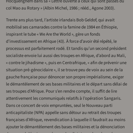
Hocquenghem dans sa « Lettre ouverte à ceux qui sont passés du
col Mao au Rotary » (Albin Michel, 1986 ; rééd., Agone 2003).
Trente ans plus tard, l’artiste irlandais Bob Geldof, qui avait
mobilisé ses camarades contre la famine de 1984 en Éthiopie,
inspirant le tube « We Are the World », gère un fonds
d’investissement en Afrique (43). À force d’avoir été répété, le
processus est parfaitement rodé. Et tandis qu’un second président
socialiste envoie lui aussi des troupes en Afrique, d’abord au Mali,
« contre le jihadisme », puis en Centrafrique, « afin de prévenir une
situation pré-génocidaire », il se trouve peu de voix au sein de la
gauche française pour dénoncer son propre impérialisme, exiger
le démantèlement de ses bases militaires et le départ sans délai de
ses troupes d’Afrique. Pour s’en rendre compte, il suffit de lire
attentivement les communiqués relatifs à l’opération Sangaris.
Dans ce concert de voix empruntées, seul le Nouveau parti
anticapitaliste (NPA) appelle sans détour au retrait des troupes
françaises d’Afrique, revendication à laquelle il faudrait au moins
ajouter le démantèlement des bases militaires et la dénonciation