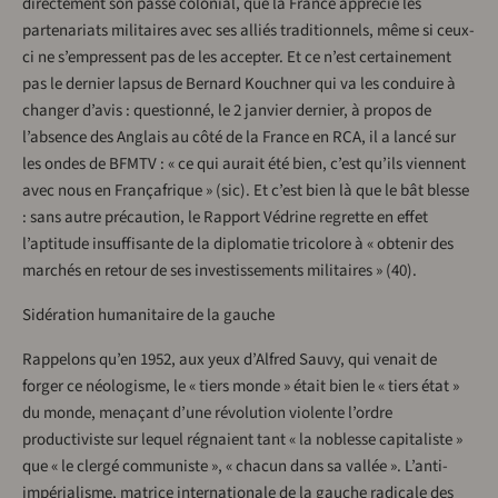
directement son passé colonial, que la France apprécie les
partenariats militaires avec ses alliés traditionnels, même si ceux-
ci ne s’empressent pas de les accepter. Et ce n’est certainement
pas le dernier lapsus de Bernard Kouchner qui va les conduire à
changer d’avis : questionné, le 2 janvier dernier, à propos de
l’absence des Anglais au côté de la France en RCA, il a lancé sur
les ondes de BFMTV : « ce qui aurait été bien, c’est qu’ils viennent
avec nous en Françafrique » (sic). Et c’est bien là que le bât blesse
: sans autre précaution, le Rapport Védrine regrette en effet
l’aptitude insuffisante de la diplomatie tricolore à « obtenir des
marchés en retour de ses investissements militaires » (40).
Sidération humanitaire de la gauche
Rappelons qu’en 1952, aux yeux d’Alfred Sauvy, qui venait de
forger ce néologisme, le « tiers monde » était bien le « tiers état »
du monde, menaçant d’une révolution violente l’ordre
productiviste sur lequel régnaient tant « la noblesse capitaliste »
que « le clergé communiste », « chacun dans sa vallée ». L’anti-
impérialisme, matrice internationale de la gauche radicale des