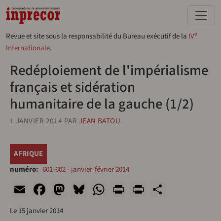
Aller au contenu principal
e
Revue et site sous la responsabilité du Bureau exécutif de la
IV
Internationale
.
Redéploiement de l'impérialisme
français et sidération
humanitaire de la gauche (1/2)
1 JANVIER 2014
PAR
JEAN BATOU
AFRIQUE
numéro
601-602 - janvier-février 2014
Email
Facebook
Mastodon
Bluesky
WhatsApp
Print
PrintFriend
Share
Le 15 janvier 2014