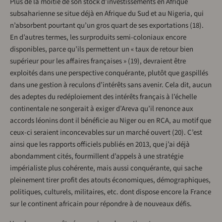
Plus de la moitié de son stock d’investissements en Afrique
subsaharienne se situe déjà en Afrique du Sud et au Nigeria, qui
n’absorbent pourtant qu’un gros quart de ses exportations (18).
En d’autres termes, les surproduits semi-coloniaux encore
disponibles, parce qu’ils permettent un « taux de retour bien
supérieur pour les affaires françaises » (19), devraient être
exploités dans une perspective conquérante, plutôt que gaspillés
dans une gestion à reculons d’intérêts sans avenir. Cela dit, aucun
des adeptes du redéploiement des intérêts français à l’échelle
continentale ne songerait à exiger d’Areva qu’il renonce aux
accords léonins dont il bénéficie au Niger ou en RCA, au motif que
ceux-ci seraient inconcevables sur un marché ouvert (20). C’est
ainsi que les rapports officiels publiés en 2013, que j’ai déjà
abondamment cités, fourmillent d’appels à une stratégie
impérialiste plus cohérente, mais aussi conquérante, qui sache
pleinement tirer profit des atouts économiques, démographiques,
politiques, culturels, militaires, etc. dont dispose encore la France
sur le continent africain pour répondre à de nouveaux défis.