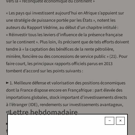
Vers la « reconquête économique du continent »
« Les pays qui investissent aujourd’hui en Afrique s’appuient sur
une stratégie de puissance portée par les États », notent les
auteurs du Rapport Védrine, au début d’un chapitre intitulé :
« Réinvestir tous les leviers d’influence de la présence française
sur le continent ». Plus loin, ils précisent que de tels efforts doivent
tendre à « la captation des bénéfices de la rente pétrolière,
minière, foncière ou des concessions de service public » (21). Pour
faire court, les principaux rapports officiels parus en 2013
tombent d’accord sur les points suivants :
► 1. Meilleure défense et valorisation des positions économiques
dont la France dispose encore en Françafrique : part élevée des
importations globales, stock important d’investissements directs
à l’étranger (IDE), rendements sur investissements avantageux,
Lettre hebdomadaire
etc.
−
×
► 2. Mise à profit de la présence française au Maghreb pour
faciliter la pénétration des marchés subsahariens. Par exemple,