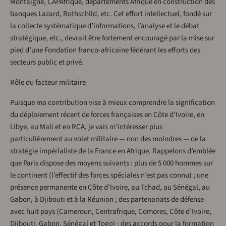
Montaigne, CAPAfrique, départements Afrique en construction des
banques Lazard, Rothschild, etc. Cet effort intellectuel, fondé sur
la collecte systématique d’informations, l’analyse et le débat
stratégique, etc., devrait être fortement encouragé par la mise sur
pied d’une Fondation franco-africaine fédérant les efforts des
secteurs public et privé.
Rôle du facteur militaire
Puisque ma contribution vise à mieux comprendre la signification
du déploiement récent de forces françaises en Côte d’Ivoire, en
Libye, au Mali et en RCA, je vais m’intéresser plus
particulièrement au volet militaire — non des moindres — de la
stratégie impérialiste de la France en Afrique. Rappelons d’emblée
que Paris dispose des moyens suivants : plus de 5 000 hommes sur
le continent (l’effectif des forces spéciales n’est pas connu) ; une
présence permanente en Côte d’Ivoire, au Tchad, au Sénégal, au
Gabon, à Djibouti et à la Réunion ; des partenariats de défense
avec huit pays (Cameroun, Centrafrique, Comores, Côte d’Ivoire,
Djibouti, Gabon, Sénégal et Togo) ; des accords pour la formation