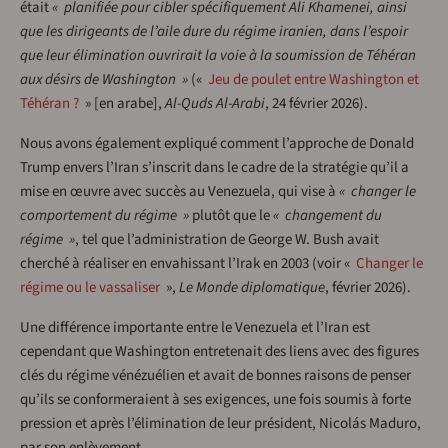
était
« planifiée pour cibler spécifiquement Ali Khamenei, ainsi
que les dirigeants de l’aile dure du régime iranien, dans l’espoir
que leur élimination ouvrirait la voie à la soumission de Téhéran
aux désirs de Washington »
(«
Jeu de poulet entre Washington et
Téhéran ?
» [en arabe],
Al-Quds Al-Arabi
, 24 février 2026).
Nous avons également expliqué comment l’approche de Donald
Trump envers l’Iran s’inscrit dans le cadre de la stratégie qu’il a
mise en œuvre avec succès au Venezuela, qui vise à
« changer le
comportement du régime »
plutôt que le
« changement du
régime »
, tel que l’administration de George W. Bush avait
cherché à réaliser en envahissant l’Irak en 2003 (voir «
Changer le
régime ou le vassaliser
»,
Le Monde diplomatique
, février 2026).
Une différence importante entre le Venezuela et l’Iran est
cependant que Washington entretenait des liens avec des figures
clés du régime vénézuélien et avait de bonnes raisons de penser
qu’ils se conformeraient à ses exigences, une fois soumis à forte
pression et après l’élimination de leur président, Nicolás Maduro,
par son enlèvement.