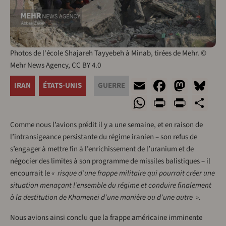
Photos de l'école Shajareh Tayyebeh à Minab, tirées de Mehr. ©
Mehr News Agency, CC BY 4.0
Email
Faceboo
Mast
Bl
IRAN
ÉTATS-UNIS
GUERRE
WhatsApp
Print
Print
Sh
Comme nous l’avions prédit il y a une semaine, et en raison de
l’intransigeance persistante du régime iranien – son refus de
s’engager à mettre fin à l’enrichissement de l’uranium et de
négocier des limites à son programme de missiles balistiques – il
encourrait le
« risque d’une frappe militaire qui pourrait créer une
situation menaçant l’ensemble du régime et conduire finalement
à la destitution de Khamenei d’une manière ou d’une autre »
.
Nous avions ainsi conclu que la frappe américaine imminente