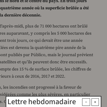
s le nord et le centre du pays. En trois jours
quatrième année où la superficie brûlée a été
la dernière décennie.
’après-midi, plus de 71 000 hectares ont brûlé
res auparavant, y compris les 5 000 hectares des
t trois jours, ce qui devait être une année
lées est devenu la quatrième pire année de la
sont publiés par Público, mais le journal prévient
satellites et qu’ils peuvent donc être excessifs.
ompte des 15 % de surface brûlée, les chiffres de
ieurs à ceux de 2016, 2017 et 2022.
, les incendies ont progressé à la faveur de
idérées comme les plus sévères, en particulier
Lettre hebdomadaire
es. Ce mercredi, l’Autorité nationale d’urgence et
−
×