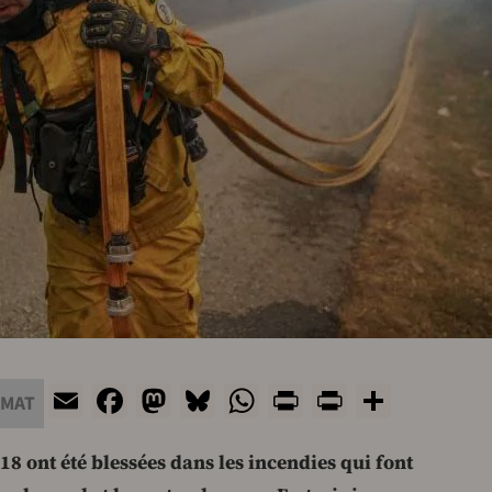
Email
Facebook
Mastodon
Bluesky
WhatsApp
Print
PrintFrie
Share
IMAT
18 ont été blessées dans les incendies qui font