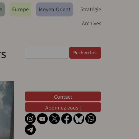
e
Europe
Moyen-Orient
Stratégie
Archives
rs
Rechercher
Contact
Contact
Abonnez-vous !