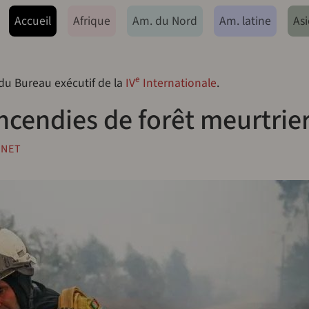
ação principal
Accueil
Afrique
Am. du Nord
Am. latine
Asi
e
 du Bureau exécutif de la
IV
Internationale
.
incendies de forêt meurtrie
.NET