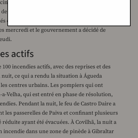
cinq morts et 118 blesséEs, dont 10 dans un état
de morts lui a été transmis par l’INEM et
édés d’une maladie subite. Le risque maximal
s mercredi et le gouvernement a décidé de
jeudi.
es actifs
e 100 incendies actifs, avec des reprises et des
nuit, ce qui a rendu la situation à Águeda
 les centres urbains. Les pompiers qui ont
-a-Velha, qui est entré en phase de résolution,
ndies. Pendant la nuit, le feu de Castro Daire a
t les passerelles de Paiva et confinant plusieurs
é réduite ayant été évacuées. À Covilhã, la nuit a
un incendie dans une zone de pinède à Gibraltar