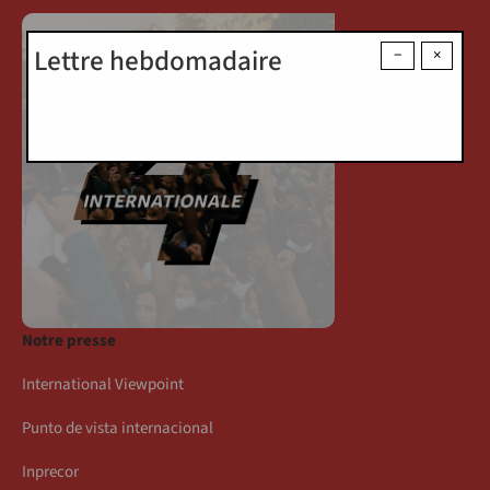
Lettre hebdomadaire
−
×
Notre presse
International Viewpoint
Punto de vista internacional
Inprecor