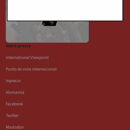
Notre presse
International Viewpoint
Punto de vista internacional
Inprecor
Alomamia
Facebook
Twitter
Mastodon