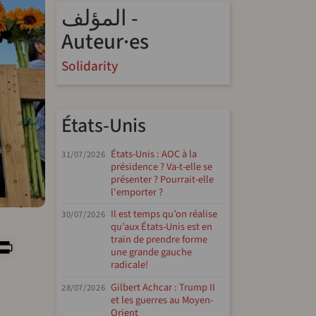
المؤلف -
Auteur·es
Solidarity
États-Unis
États-Unis : AOC à la
31/07/2026
présidence ? Va-t-elle se
présenter ? Pourrait-elle
l'emporter ?
Il est temps qu’on réalise
30/07/2026
qu’aux États-Unis est en
y
tsApp
rint
PrintFriendly
train de prendre forme
une grande gauche
radicale!
Gilbert Achcar : Trump II
28/07/2026
et les guerres au Moyen-
Orient