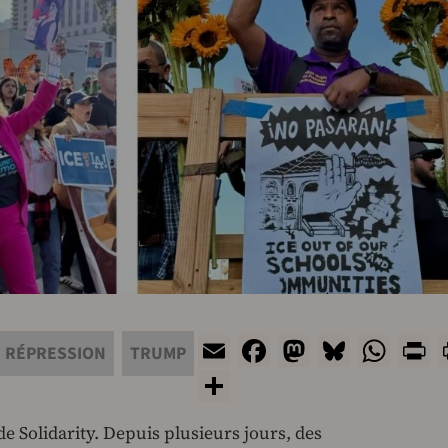
Email
Facebook
Mastodon
Bluesk
Wha
P
RÉPRESSION
TRUMP
Share
e Solidarity. Depuis plusieurs jours, des