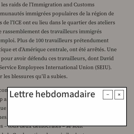
e les raids de l’Immigration and Customs
munautés immigrées populaires de la région de
 de l’ICE ont eu lieu dans le quartier des ateliers
 de rassemblement des travailleurs immigrés
 emploi. Plus de 100 travailleurs prétendument
ique et d’Amérique centrale, ont été arrêtés. Une
s pour avoir défendu ces travailleurs, dont David
 Service Employees International Union (SEIU).
 les blessures qu’il a subies.
a communauté latino-américaine à ce terrorisme
Lettre hebdomadaire
−
×
 a mobilisé la Garde nationale californienne
ue Peter Hegseth, le secrétaire à la Défense, a
nes. Gavin Newsom, gouverneur de Californie, et
s – tous deux démocrates – se sont