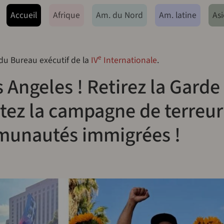
ação principal
Accueil
Afrique
Am. du Nord
Am. latine
Asi
e
 du Bureau exécutif de la
IV
Internationale
.
s Angeles ! Retirez la Garde
êtez la campagne de terreur
munautés immigrées !