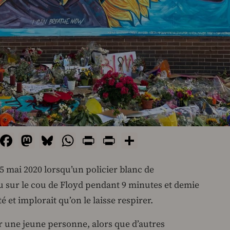
Email
Facebook
Mastodon
Bluesky
WhatsApp
Print
PrintFriendly
Share
25 mai 2020 lorsqu’un policier blanc de
 sur le cou de Floyd pendant 9 minutes et demie
é et implorait qu’on le laisse respirer.
r une jeune personne, alors que d’autres