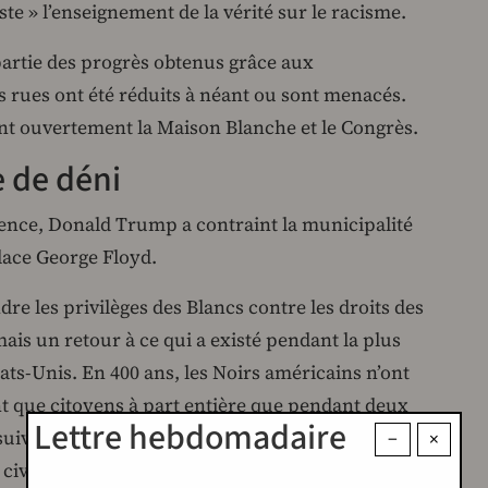
iste » l’enseignement de la vérité sur le racisme.
partie des progrès obtenus grâce aux
s rues ont été réduits à néant ou sont menacés.
nt ouvertement la Maison Blanche et le Congrès.
e de déni
dence, Donald Trump a contraint la municipalité
lace George Floyd.
dre les privilèges des Blancs contre les droits des
ais un retour à ce qui a existé pendant la plus
tats-Unis. En 400 ans, les Noirs américains n’ont
ant que citoyens à part entière que pendant deux
Lettre hebdomadaire
suivi la guerre de Sécession et les 50 années qui
−
×
 civiques.