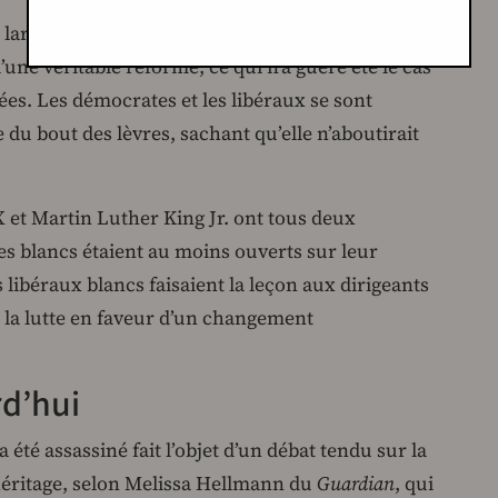
largement sur les violences racistes commises
d’une véritable réforme, ce qui n’a guère été le cas
es. Les démocrates et les libéraux se sont
 du bout des lèvres, sachant qu’elle n’aboutirait
 et Martin Luther King Jr. ont tous deux
es blancs étaient au moins ouverts sur leur
 libéraux blancs faisaient la leçon aux dirigeants
 » la lutte en faveur d’un changement
rd’hui
 été assassiné fait l’objet d’un débat tendu sur la
héritage, selon Melissa Hellmann du
Guardian
, qui