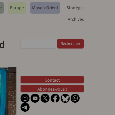
e
Europe
Moyen-Orient
Stratégie
Archives
yd
Rechercher
Contact
Contact
Abonnez-vous !