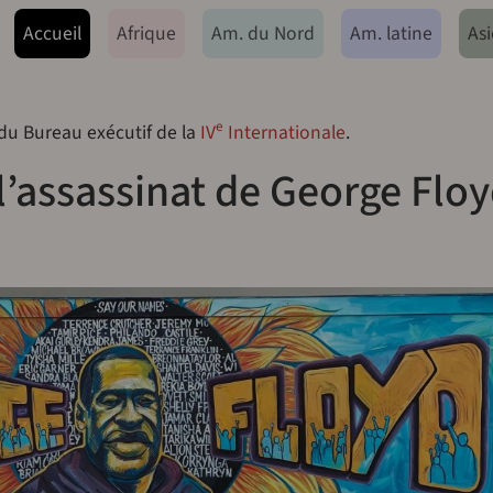
ação principal
Accueil
Afrique
Am. du Nord
Am. latine
Asi
e
 du Bureau exécutif de la
IV
Internationale
.
l’assassinat de George Flo