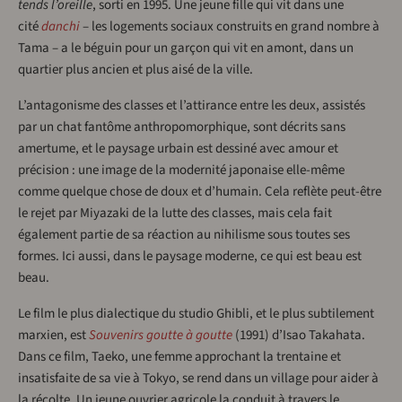
tends l’oreille
, sorti en 1995. Une jeune fille qui vit dans une
cité
danchi
– les logements sociaux construits en grand nombre à
Tama – a le béguin pour un garçon qui vit en amont, dans un
quartier plus ancien et plus aisé de la ville.
L’antagonisme des classes et l’attirance entre les deux, assistés
par un chat fantôme anthropomorphique, sont décrits sans
amertume, et le paysage urbain est dessiné avec amour et
précision : une image de la modernité japonaise elle-même
comme quelque chose de doux et d’humain. Cela reflète peut-être
le rejet par Miyazaki de la lutte des classes, mais cela fait
également partie de sa réaction au nihilisme sous toutes ses
formes. Ici aussi, dans le paysage moderne, ce qui est beau est
beau.
Le film le plus dialectique du studio Ghibli, et le plus subtilement
marxien, est
Souvenirs goutte à goutte
(1991) d’Isao Takahata.
Dans ce film, Taeko, une femme approchant la trentaine et
insatisfaite de sa vie à Tokyo, se rend dans un village pour aider à
la récolte. Un jeune ouvrier agricole la conduit à travers le