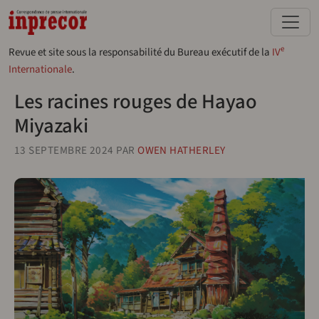
Aller au contenu principal
e
Revue et site sous la responsabilité du Bureau exécutif de la
IV
Internationale
.
Les racines rouges de Hayao
Miyazaki
13 SEPTEMBRE 2024
PAR
OWEN HATHERLEY