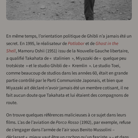
En même temps, l’orientation politique de Ghibli n’a jamais été un
secret. En 1995, le réalisateur de
Patlabor
et de
Ghost in the
Shell
, Mamoru Oshii (1951) issu de la Nouvelle Gauche libertaire,
a qualifié Takahata de « stalinien », Miyazaki de « quelque peu
trotskiste » et le studio Ghibli de « Kremlin ». Le studio Toei,
comme beaucoup de studios dans les années 60, était en grande
partie contrôlé par le Parti Communiste Japonais, et bien que
Miyazaki ait déclaré n’avoir jamais été un membre cotisant, il ne
fait aucun doute que Takahata et lui étaient des compagnons de
route.
On trouve quelques références malicieuses à ce sujet dans leurs
films. L’as de l’aviation de
Porco Rosso
(1992), par exemple, refuse
de s’engager dans l’armée de l’air sous Benito Mussolini –
déclarant « mieux vaut être un cochon qu’un fasciste » – et dans