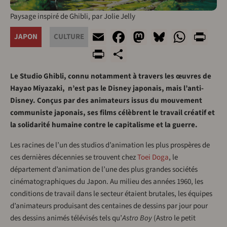
Paysage inspiré de Ghibli, par Jolie Jelly
Email
Facebook
Mastodon
Bluesky
What
Pr
JAPON
CULTURE
PrintFriendly
Share
Le Studio Ghibli, connu notamment à travers les œuvres de
Hayao Miyazaki, n’est pas le Disney japonais, mais l’anti-
Disney. Conçus par des animateurs issus du mouvement
communiste japonais, ses films célèbrent le travail créatif et
la solidarité humaine contre le capitalisme et la guerre.
Les racines de l’un des studios d’animation les plus prospères de
ces dernières décennies se trouvent chez
Toei Doga
, le
département d’animation de l’une des plus grandes sociétés
cinématographiques du Japon. Au milieu des années 1960, les
conditions de travail dans le secteur étaient brutales, les équipes
d’animateurs produisant des centaines de dessins par jour pour
des dessins animés télévisés tels qu’
Astro Boy
(Astro le petit