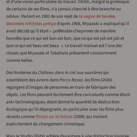
et d’une vision particulière du travail. Ghibli, malgré le grotesque
de certains de ses films, n’a jamais cherché à être branché ou
odieux. Parlant en 1982 de son rejet de
la vague de bandes
dessinées nihilistes
gekiga
d’après 1968, Miyazaki a expliqué qu’il
avait décidé qu’il était « préférable d’exprimer de manière
honnête que ce qui est bon est bon, que ce qui est joli est joli et
que ce qui est beau est beau ». Le travail manuel est l’une des
choses que Miyazaki et Takahata présentent constamment
comme belles.
Des fonderies du
Château dans le ciel
aux ouvrières qui
assemblent des avions dans
Porco Rosso,
les films Ghibli
regorgent d’images de personnes en train de fabriquer des
objets
.
Les films peuvent facilement être caricaturés comme étant
anti-technologiques, étant donné la quantité de destruction
écologique qu’ils dépeignent, en particulier avec les films plus
récents comme
Ponyo sur la falaise
(2008) qui traitent
explicitement du changement climatique.
Mais le Studio Ghibli adhère davantage à une distinction inspirée