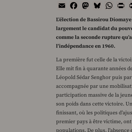
Email
Facebook
Mastodon
Bluesk
Wha
P
L’élection de Bassirou Diomaye
largement le candidat du pouvo
comme la seconde rupture qu’a 
l’indépendance en 1960.
La première fut celle de la vict
Elle mit fin à quarante années d
Léopold Sédar Senghor puis par 
accompagnée par une mobilisati
participation massive de la jeun
son poids dans cette victoire. U
finissant, où les politiques d’aju
premier pays à être victime, ont
populations. De plus, l’absence