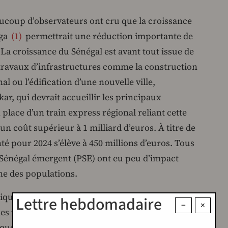
ucoup d’observateurs ont cru que la croissance
nga
1
permettrait une réduction importante de
. La croissance du Sénégal est avant tout issue de
s travaux d’infrastructures comme la construction
l ou l’édification d’une nouvelle ville,
ar, qui devrait accueillir les principaux
place d’un train express régional reliant cette
 un coût supérieur à 1 milliard d’euros. À titre de
té pour 2024 s’élève à 450 millions d’euros. Tous
n Sénégal émergent (PSE) ont eu peu d’impact
ne des populations.
ique permettrait de réduire la pauvreté en
Lettre hebdomadaire
−
×
s inégalités sociales s’est avérée une illusion
nque Mondiale est revenue sur cette idée : « La