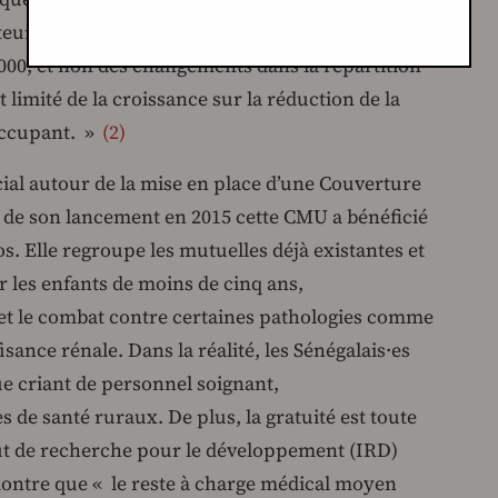
teur de la réduction limitée de la pauvreté en
00, et non des changements dans la répartition
 limité de la croissance sur la réduction de la
occupant. »
2
cial autour de la mise en place d’une Couverture
 de son lancement en 2015 cette CMU a bénéficié
s. Elle regroupe les mutuelles déjà existantes et
r les enfants de moins de cinq ans,
et le combat contre certaines pathologies comme
isance rénale. Dans la réalité, les Sénégalais·es
e criant de personnel soignant,
 de santé ruraux. De plus, la gratuité est toute
itut de recherche pour le développement (IRD)
montre que « le reste à charge médical moyen