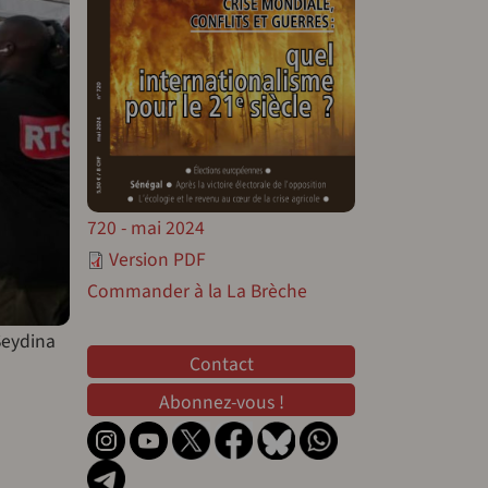
720 - mai 2024
Version PDF
Commander à la La Brèche
 Seydina
Contact
Contact
Abonnez-vous !