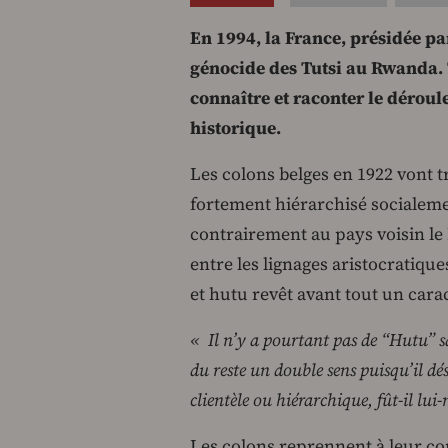
En 1994, la France, présidée pa
génocide des Tutsi au Rwanda. T
connaître et raconter le déroul
historique.
Les colons belges en 1922 vont 
fortement hiérarchisé socialemen
contrairement au pays voisin le
entre les lignages aristocratique
et hutu revêt avant tout un carac
« Il n’y a pourtant pas de “Hutu” sa
du reste un double sens puisqu’il dé
clientèle ou hiérarchique, fût-il l
Les colons reprennent à leur co