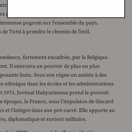
tre les formations hutu pour gagner le
rs de haine contre les Tutsi. En 1959, ce qui sera
n immense pogrom sur l’ensemble du pays,
 de Tutsi à prendre le chemin de l’exil.
pendance, fortement encadrée, par la Belgique.
nt. Il exercera un pouvoir de plus en plus
posants hutu. Sous son règne on assiste à des
 ethnique dans les écoles et les administrations
llet 1973, Juvénal Habyarimana prend le pouvoir
e époque, la France, sous l’impulsion de Giscard
s et l’intègre dans son pré-carré. Elle apporte au
e, diplomatique et surtout militaire.