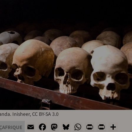
da. Inisheer, CC BY-SA 3.0
Email
Facebook
Mastodon
Bluesky
WhatsApp
Print
PrintF
Sha
ÇAFRIQUE