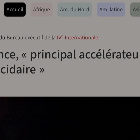
ação principal
Accueil
Afrique
Am. du Nord
Am. latine
Asi
e
 du Bureau exécutif de la
IV
Internationale
.
nce, « principal accélérateu
cidaire »