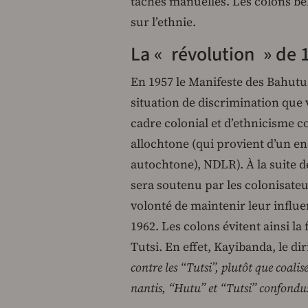
tâches manuelles. Les colons be
sur l’ethnie.
La « révolution » de 
En 1957 le Manifeste des Bahutu p
situation de discrimination que v
cadre colonial et d’ethnicisme c
allochtone (qui provient d’un end
autochtone), NDLR). À la suite d
sera soutenu par les colonisate
volonté de maintenir leur infl
1962. Les colons évitent ainsi la
Tutsi. En effet, Kayibanda, le d
contre les “Tutsi”, plutôt que coalise
nantis, “Hutu” et “Tutsi” confondu