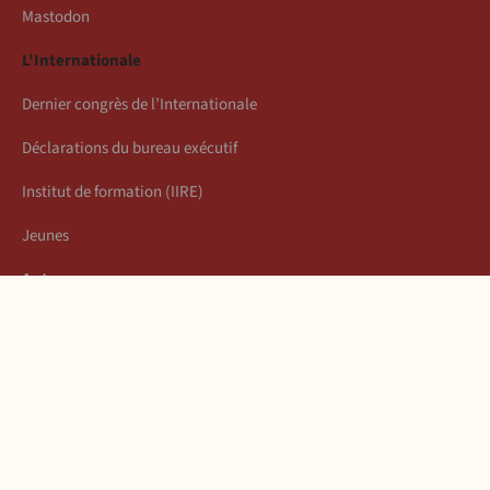
Mastodon
L’Internationale
Dernier congrès de l’Internationale
Déclarations du bureau exécutif
Institut de formation (IIRE)
Jeunes
Auteurs
Économie
Connexion
Les articles de la semaine
À propos