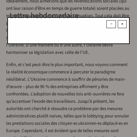
Idéalement, nous aimerions que les revendications sociales (qui
ont leur raison d’être en temps de guerre totale) soient placées au
Lettre hebdomadaire
même niveau que la lutte contre la corruption. Tout cela doit être
pris en compte dans le cadre de la poursuite de l’intégration de
−
×
l’Ukraine dans l’Union européenne, notamment parce que l’UE
offre une meilleure protection juridique aux travailleurs que
l’Ukraine. D’une manière ou d’une autre, l’Ukraine devra
harmoniser sa législation avec celle de l’UE.
Enfin, et c’est peut-être le plus important, nous voyons comment
la réalité économique commence à percuter le paradigme
néolibéral. L’Ukraine commence à souffrir de pénuries de main-
d’œuvre – plus de 90 % des entreprises affirment y être
confrontées. L’adoption de nouvelles lois anti-ouvrières ne fera
qu’accentuer l’exode des travailleurs. Jusqu’à présent, les
autorités ont cherché à résoudre ce problème par des mesures
administratives plutôt naïves, telles que le lobbying pour annuler
les prestations sociales des citoyen·es ukrainien·es déplacé·es en
Europe. Cependant, il est évident que de telles mesures sont