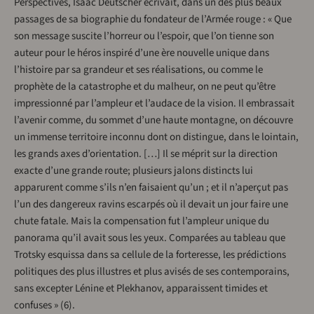
Perspectives, Isaac Deutscher écrivait, dans un des plus beaux
passages de sa biographie du fondateur de l’Armée rouge : « Que
son message suscite l’horreur ou l’espoir, que l’on tienne son
auteur pour le héros inspiré d’une ère nouvelle unique dans
l’histoire par sa grandeur et ses réalisations, ou comme le
prophète de la catastrophe et du malheur, on ne peut qu’être
impressionné par l’ampleur et l’audace de la vision. Il embrassait
l’avenir comme, du sommet d’une haute montagne, on découvre
un immense territoire inconnu dont on distingue, dans le lointain,
les grands axes d’orientation. […] Il se méprit sur la direction
exacte d’une grande route; plusieurs jalons distincts lui
apparurent comme s’ils n’en faisaient qu’un ; et il n’aperçut pas
l’un des dangereux ravins escarpés où il devait un jour faire une
chute fatale. Mais la compensation fut l’ampleur unique du
panorama qu’il avait sous les yeux. Comparées au tableau que
Trotsky esquissa dans sa cellule de la forteresse, les prédictions
politiques des plus illustres et plus avisés de ses contemporains,
sans excepter Lénine et Plekhanov, apparaissent timides et
confuses » (6).