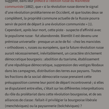
suggérer, dans leur
préface à l’édition russe du Manifeste
communiste
(1882), que « si la révolution russe donne le signal
d’une révolution prolétarienne en Occident, et que toutes deux se
complètent, la propriété commune actuelle de la Russie pourra
servir de point de départ à une évolution communiste » (1).
Cependant, après leur mort, cette piste - suspecte d’affinité avec
le populisme russe - fut abandonnée. Bientôt il est devenu une
prémisse universelle - presque un acte de foi - chez les marxistes
« orthodoxes », russes ou européens, que la future révolution russe
aurait nécessairement, inévitablement, un caractère strictement
démocratique bourgeois : abolition du tsarisme, établissement
d’une république démocratique, suppression des vestiges féodaux
dans les campagnes, distribution des terres aux paysans. Toutes
les fractions de la social-démocratie russe prenaient cette
présupposition comme leur point de départ incontroversé ; si elles
se disputaient entre elles, c’était sur les différentes interprétations
du rôle du prolétariat dans cette révolution bourgeoise, et de ses
alliances de classe : fallait-il privilégier la bourgeoise libérale
(menchéviques) ou la paysannerie (bolchéviques) ?