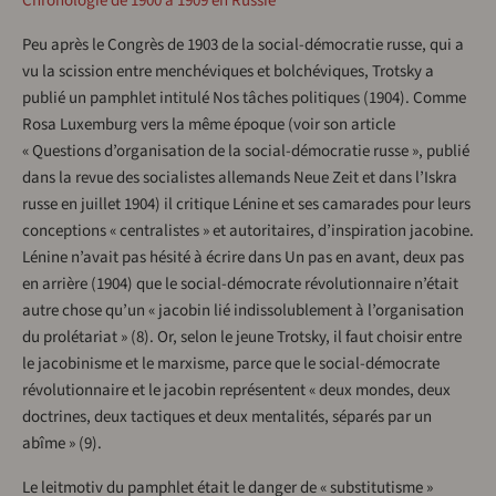
Chronologie de 1900 à 1909 en Russie
Peu après le Congrès de 1903 de la social-démocratie russe, qui a
vu la scission entre menchéviques et bolchéviques, Trotsky a
publié un pamphlet intitulé Nos tâches politiques (1904). Comme
Rosa Luxemburg vers la même époque (voir son article
« Questions d’organisation de la social-démocratie russe », publié
dans la revue des socialistes allemands Neue Zeit et dans l’Iskra
russe en juillet 1904) il critique Lénine et ses camarades pour leurs
conceptions « centralistes » et autoritaires, d’inspiration jacobine.
Lénine n’avait pas hésité à écrire dans Un pas en avant, deux pas
en arrière (1904) que le social-démocrate révolutionnaire n’était
autre chose qu’un « jacobin lié indissolublement à l’organisation
du prolétariat » (8). Or, selon le jeune Trotsky, il faut choisir entre
le jacobinisme et le marxisme, parce que le social-démocrate
révolutionnaire et le jacobin représentent « deux mondes, deux
doctrines, deux tactiques et deux mentalités, séparés par un
abîme » (9).
Le leitmotiv du pamphlet était le danger de « substitutisme »