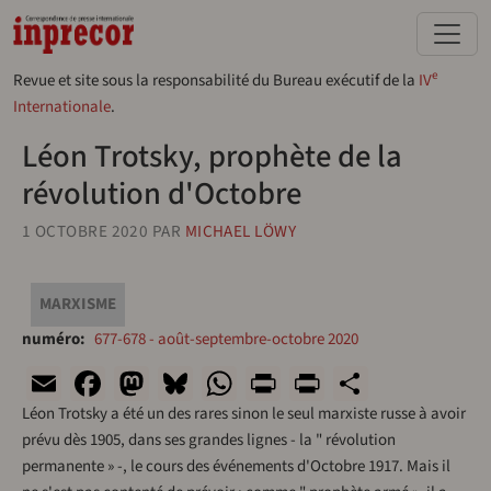
Aller au contenu principal
e
Revue et site sous la responsabilité du Bureau exécutif de la
IV
Internationale
.
Léon Trotsky, prophète de la
révolution d'Octobre
1 OCTOBRE 2020
PAR
MICHAEL LÖWY
MARXISME
numéro
677-678 - août-septembre-octobre 2020
Email
Facebook
Mastodon
Bluesky
WhatsApp
Print
PrintFriend
Share
Léon Trotsky a été un des rares sinon le seul marxiste russe à avoir
prévu dès 1905, dans ses grandes lignes - la " révolution
permanente » -, le cours des événements d'Octobre 1917. Mais il