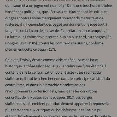
qu’il soumet à un jugement nuancé : " Dans une brochure intitulée
Nos tâches politiques, que j’écrivais en 1904 et dont les critiques
dirigées contre Lénine manquaient souvent de maturité et de
justesse, il y a cependant des pages qui donnent une idée tout à
fait juste de la façon de penser des "comitards« de ce temps (…).
La lutte que Lénine devait soutenir un an plus tard, au congrès [3e
Congrès, avril 1905], contre les comitards hautains, confirme
pleinement cette critique » (17).
Cela dit, Trotsky écarte comme vide et dépourvue de base
historique la thèse selon laquelle « le stalinisme futur était déjà
contenu dans la centralisation bolchéviste » ; les racines du
stalinisme, il faut les chercher non dans le « principe » abstrait du
centralisme, ni dans la hiérarchie clandestine des
révolutionnaires professionnels, mais dans les conditions
concrètes de la Russie, avant et après 1917. Les purges
staliniennes lui semblent paradoxalement apporter la réponse la
plus écrasante aux critiques du bolchévisme : Staline n’a pu
établir définitivement son pouvoir que par le massacre de toute la