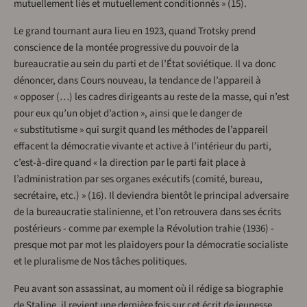
mutuellement liés et mutuellement conditionnés » (15).
Le grand tournant aura lieu en 1923, quand Trotsky prend
conscience de la montée progressive du pouvoir de la
bureaucratie au sein du parti et de l’État soviétique. Il va donc
dénoncer, dans Cours nouveau, la tendance de l’appareil à
« opposer (…) les cadres dirigeants au reste de la masse, qui n’est
pour eux qu’un objet d’action », ainsi que le danger de
« substitutisme » qui surgit quand les méthodes de l’appareil
effacent la démocratie vivante et active à l’intérieur du parti,
c’est-à-dire quand « la direction par le parti fait place à
l’administration par ses organes exécutifs (comité, bureau,
secrétaire, etc.) » (16). Il deviendra bientôt le principal adversaire
de la bureaucratie stalinienne, et l’on retrouvera dans ses écrits
postérieurs - comme par exemple la Révolution trahie (1936) -
presque mot par mot les plaidoyers pour la démocratie socialiste
et le pluralisme de Nos tâches politiques.
Peu avant son assassinat, au moment où il rédige sa biographie
de Staline, il revient une dernière fois sur cet écrit de jeunesse,