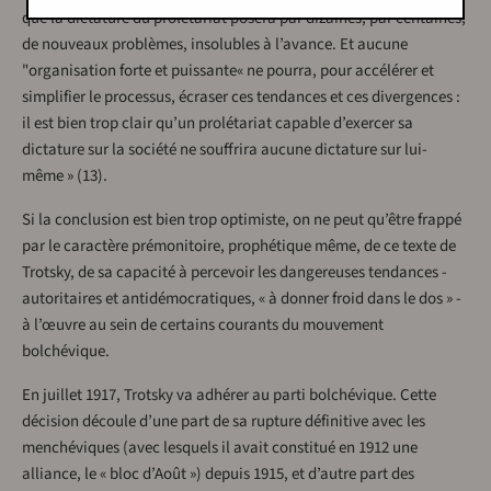
que la dictature du prolétariat posera par dizaines, par centaines,
de nouveaux problèmes, insolubles à l’avance. Et aucune
"organisation forte et puissante« ne pourra, pour accélérer et
simplifier le processus, écraser ces tendances et ces divergences :
il est bien trop clair qu’un prolétariat capable d’exercer sa
dictature sur la société ne souffrira aucune dictature sur lui-
même » (13).
Si la conclusion est bien trop optimiste, on ne peut qu’être frappé
par le caractère prémonitoire, prophétique même, de ce texte de
Trotsky, de sa capacité à percevoir les dangereuses tendances -
autoritaires et antidémocratiques, « à donner froid dans le dos » -
à l’œuvre au sein de certains courants du mouvement
bolchévique.
En juillet 1917, Trotsky va adhérer au parti bolchévique. Cette
décision découle d’une part de sa rupture définitive avec les
menchéviques (avec lesquels il avait constitué en 1912 une
alliance, le « bloc d’Août ») depuis 1915, et d’autre part des