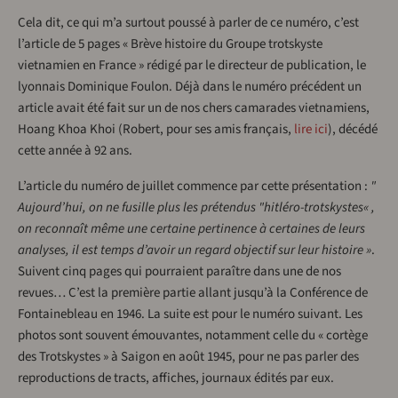
Cela dit, ce qui m’a surtout poussé à parler de ce numéro, c’est
l’article de 5 pages « Brève histoire du Groupe trotskyste
vietnamien en France » rédigé par le directeur de publication, le
lyonnais Dominique Foulon. Déjà dans le numéro précédent un
article avait été fait sur un de nos chers camarades vietnamiens,
Hoang Khoa Khoi (Robert, pour ses amis français,
lire ici
), décédé
cette année à 92 ans.
L’article du numéro de juillet commence par cette présentation :
"
Aujourd’hui, on ne fusille plus les prétendus "hitléro-trotskystes« ,
on reconnaît même une certaine pertinence à certaines de leurs
analyses, il est temps d’avoir un regard objectif sur leur histoire »
.
Suivent cinq pages qui pourraient paraître dans une de nos
revues… C’est la première partie allant jusqu’à la Conférence de
Fontainebleau en 1946. La suite est pour le numéro suivant. Les
photos sont souvent émouvantes, notamment celle du « cortège
des Trotskystes » à Saigon en août 1945, pour ne pas parler des
reproductions de tracts, affiches, journaux édités par eux.