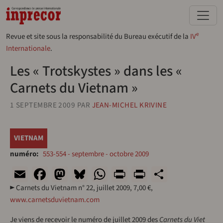
Aller au contenu principal
e
Revue et site sous la responsabilité du Bureau exécutif de la
IV
Internationale
.
Les « Trotskystes » dans les «
Carnets du Vietnam »
1 SEPTEMBRE 2009
PAR
JEAN-MICHEL KRIVINE
VIETNAM
numéro
553-554 - septembre - octobre 2009
Email
Facebook
Mastodon
Bluesky
WhatsApp
Print
PrintFriend
Share
► Carnets du Vietnam n° 22, juillet 2009, 7,00 €,
www.carnetsduvietnam.com
Je viens de recevoir le numéro de juillet 2009 des
Carnets du Viet