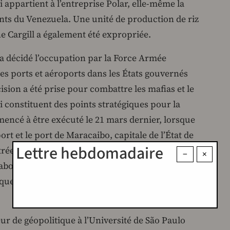
i appartient à l’entreprise Polar, elle-même la
nts du Venezuela. Une unité de production de riz
 Cargill a également été expropriée.
 a décidé l’occupation par la Force Armée
es ports et aéroports dans les États gouvernés
cision a été prise pour combattre les mafias et le
i constituent des points stratégiques pour la
mencé à être exécuté le 21 mars dernier, lorsque
ort et le port de Maracaibo, capitale de l’État de
Lettre hebdomadaire
rée par l’opposant Manuel Rosales, la ville de
−
×
rabobo (au centre du pays), administrée par le
e Salas Feo, et l’aéroport de la capitale de
r de géopolitique à l’Université de São Paulo