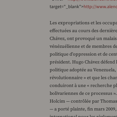
target="_blank">
http://www.alen
Les expropriations et les occup
effectuées au cours des dernièr
Chávez, ont provoqué un malaise
vénézuélienne et de membres de 
politique d’oppression et de cen
président. Hugo Chávez défend le 
politique adoptée au Venezuela,
révolutionnaire » et que les cha
conduiront à une « recherche pl
bolivariennes de ce processus ».
Holcim — contrôlée par Thomas S
— a porté plainte, fin mars 200
international pour les règlements