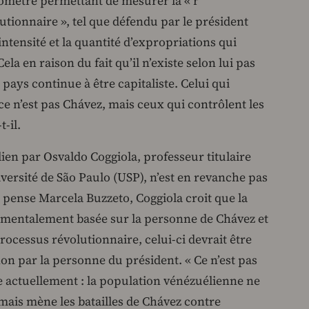
omètre permettant de mesurer la « r
utionnaire », tel que défendu par le président
’intensité et la quantité d’expropriations qui
Cela en raison du fait qu’il n’existe selon lui pas
pays continue à être capitaliste. Celui qui
ce n’est pas Chávez, mais ceux qui contrôlent les
-il.
ien par Osvaldo Coggiola, professeur titulaire
versité de São Paulo (USP), n’est en revanche pas
 pense Marcela Buzzeto, Coggiola croit que la
amentalement basée sur la personne de Chávez et
processus révolutionnaire, celui-ci devrait être
non par la personne du président. « Ce n’est pas
re actuellement : la population vénézuélienne ne
mais mène les batailles de Chávez contre