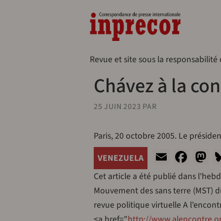
Aller au contenu principal
Naveg
Revue et site sous la responsabilité
Chávez à la con
25 JUIN 2023
PAR
Paris, 20 octobre 2005. Le prési
Email
Face
M
VENEZUELA
Cet article a été publié dans l'heb
Mouvement des sans terre (MST) du 
revue politique virtuelle A l'encontr
<a href="
http://www.alencontre.