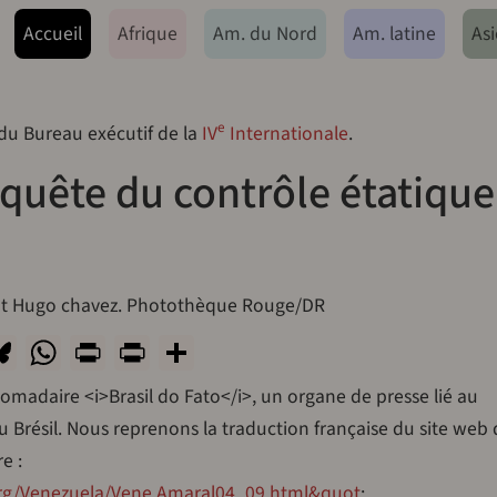
ação principal
Accueil
Afrique
Am. du Nord
Am. latine
Asi
e
 du Bureau exécutif de la
IV
Internationale
.
quête du contrôle étatique
dent Hugo chavez. Photothèque Rouge/DR
book
astodon
Bluesky
WhatsApp
Print
PrintFriendly
Share
domadaire <i>Brasil do Fato</i>, un organe de presse lié au
Brésil. Nous reprenons la traduction française du site web 
e :
org/Venezuela/Vene.Amaral04_09.html&quot
;