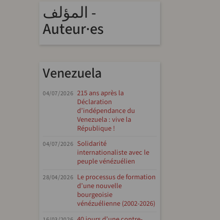
المؤلف -
Auteur·es
Venezuela
215 ans après la
04/07/2026
Déclaration
d’indépendance du
Venezuela : vive la
République !
Solidarité
04/07/2026
internationaliste avec le
peuple vénézuélien
Le processus de formation
28/04/2026
d’une nouvelle
bourgeoisie
vénézuélienne (2002-2026)
40 jours d’une contre-
16/03/2026