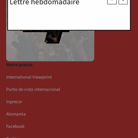
Lettre hebdomadaire
−
×
Notre presse
International Viewpoint
Punto de vista internacional
Inprecor
Alomamia
Facebook