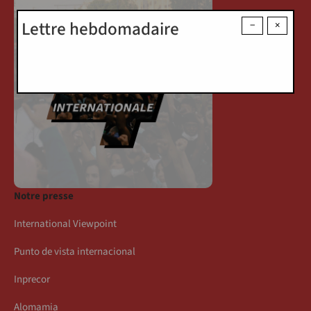
Lettre hebdomadaire
−
×
Notre presse
International Viewpoint
Punto de vista internacional
Inprecor
Alomamia