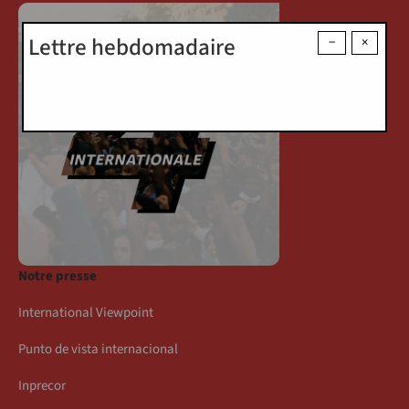
Lettre hebdomadaire
−
×
Notre presse
International Viewpoint
Punto de vista internacional
Inprecor