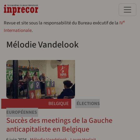
Aller au contenu principal
e
Revue et site sous la responsabilité du Bureau exécutif de la
IV
Internationale
.
Mélodie Vandelook
BELGIQUE
ÉLECTIONS
EUROPÉENNES
Succès des meetings de la Gauche
anticapitaliste en Belgique
6 juin 2024
-
Mélodie Vandelook
-
Laure Horlait