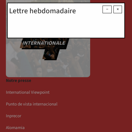
Lettre hebdomadaire
−
×
Notre presse
International Viewpoint
Punto de vista internacional
Inprecor
Alomamia