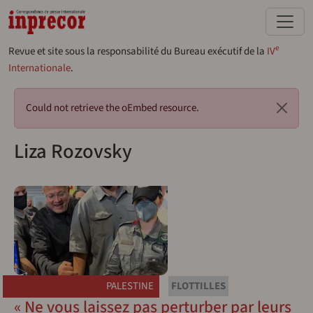
Aller au contenu principal
e
Revue et site sous la responsabilité du Bureau exécutif de la
IV
Internationale
.
Message d'erreur
Could not retrieve the oEmbed resource.
Liza Rozovsky
PALESTINE
FLOTTILLES
« Ne vous laissez pas perturber par leurs