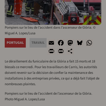
Pompiers sur le lieu de l’accident dans l’ascenseur de Glória. ©
Miguel A. Lopes/Lusa
Email
Facebook
Mastodon
Bluesk
Wha
PORTUGAL
TRAVAIL
Print
PrintFriendly
Share
Le déraillement du funiculaire de la Glória a fait 15 morts et 18
blessés ce mercredi. Pour les travailleurs de Carris, les autorités
doivent revenir sur la décision de confier la maintenance des
installations à des entreprises privées, ce qui a déjà fait l’objet de
nombreuses plaintes.
Pompiers sur le lieu de l’accident de l’ascenseur de la Glória.
Photo Miguel A. Lopes/Lusa