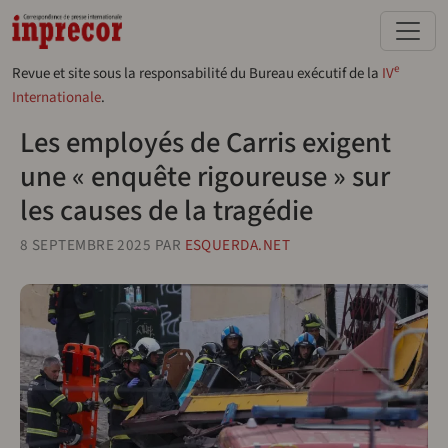
Aller au contenu principal
e
Revue et site sous la responsabilité du Bureau exécutif de la
IV
Internationale
.
Les employés de Carris exigent
une « enquête rigoureuse » sur
les causes de la tragédie
8 SEPTEMBRE 2025
PAR
ESQUERDA.NET