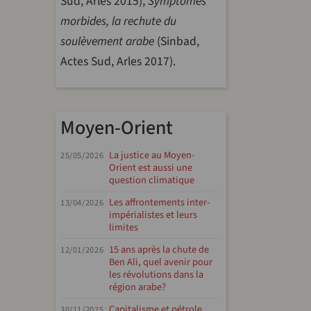
Sud, Arles 2015),
Symptômes
morbides, la rechute du
soulèvement arabe
(Sinbad,
Actes Sud, Arles 2017).
Moyen-Orient
La justice au Moyen-
25/05/2026
Orient est aussi une
question climatique
Les affrontements inter-
13/04/2026
impérialistes et leurs
limites
15 ans après la chute de
12/01/2026
Ben Ali, quel avenir pour
les révolutions dans la
région arabe?
Capitalisme et pétrole,
30/11/2025