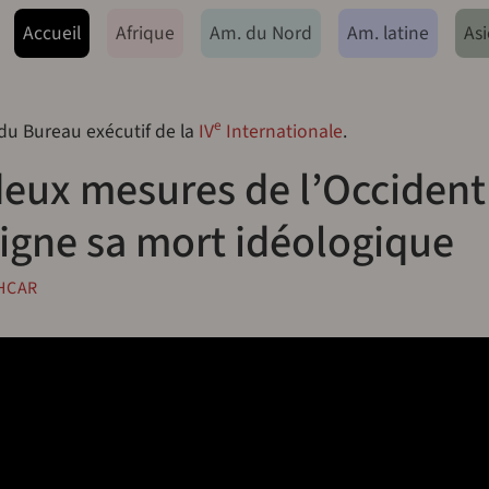
ação principal
Accueil
Afrique
Am. du Nord
Am. latine
Asi
e
 du Bureau exécutif de la
IV
Internationale
.
deux mesures de l’Occident
igne sa mort idéologique
HCAR