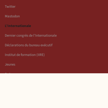
Twitter
Mastodon
L’Internationale
Dernier congrès de l’Internationale
Déclarations du bureau exécutif
Institut de formation (IIRE)
Jeunes
Auteurs
Économie
Connexion
Les articles de la semaine