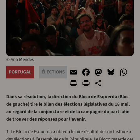
© Ana Mendes
Email
Facebook
Mastodo
Blues
Wh
PORTUGAL
ÉLECTIONS
Print
PrintFriend
Share
Dans sa résolution, la direction du Bloco de Esquerda (Bloc
de gauche) tire le bilan des élections législatives du 18 mai,
au regard de la conjoncture et de la campagne du parti afin
de trouver des réponses pour l’avenir.
1. Le Bloco de Esquerda a obtenu le pire résultat de son histoire à
des élections à l’Assemblée de la République. Le Bloco regarde ces