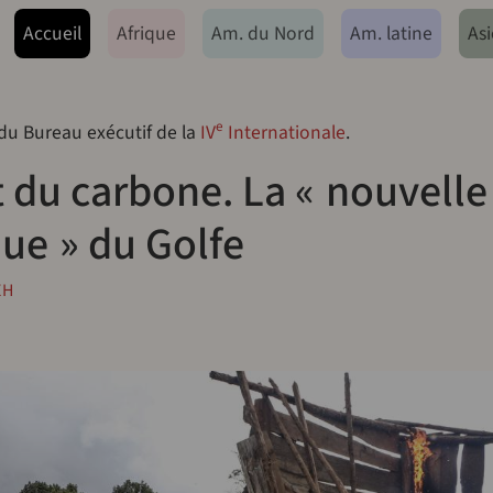
ação principal
Accueil
Afrique
Am. du Nord
Am. latine
Asi
e
 du Bureau exécutif de la
IV
Internationale
.
 du carbone. La « nouvelle
que » du Golfe
EH