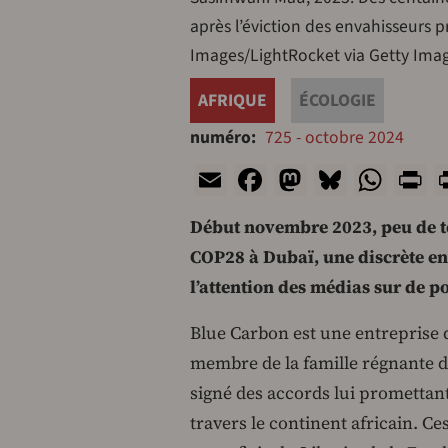
après l’éviction des envahisseur
Images/LightRocket via Getty Imag
AFRIQUE
ÉCOLOGIE
numéro
725 - octobre 2024
Email
Facebook
Mastodon
Bluesk
Wha
P
Début novembre 2023, peu de t
COP28 à Dubaï, une discrète ent
l’attention des médias sur de p
Blue Carbon est une entrepris
membre de la famille régnante d
signé des accords lui promettant
travers le continent africain. 