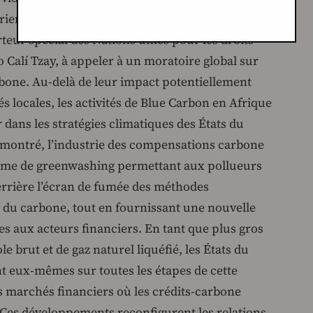
érienne. Des cas d’expulsions des terres
teur spécial des Nations unies pour les droits
 Calí Tzay, à appeler à un moratoire global sur
bone. Au-delà de leur impact potentiellement
 locales, les activités de Blue Carbon en Afrique
ans les stratégies climatiques des États du
t montré, l’industrie des compensations carbone
sme de greenwashing permettant aux pollueurs
errière l’écran de fumée des méthodes
du carbone, tout en fournissant une nouvelle
s aux acteurs financiers. En tant que plus gros
 brut et de gaz naturel liquéfié, les États du
t eux-mêmes sur toutes les étapes de cette
s marchés financiers où les crédits-carbone
 Ces développements reconfigurent les relations