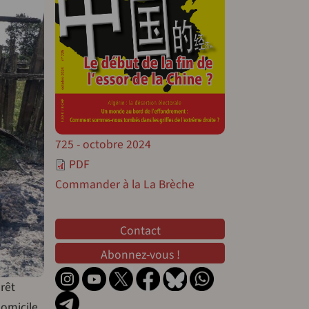
725 - octobre 2024
PDF
Commander à la La Brèche
Contact
Contact
Abonnez-vous !
rêt
domicile