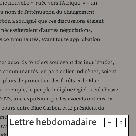
 nouvelle « ruée vers l’Afrique » – un
au nom de l’atténuation du changement
rbon a souligné que ces discussions étaient
 nécessiteraient d’autres négociations,
s communautés, avant toute approbation
, ces accords fonciers soulèvent des inquiétudes,
s communautés, en particulier indigènes, soient
 plans de protection des forêts » de Blue
ar exemple, le peuple indigène Ogiek a été chassé
2023, une expulsion que les avocats ont mis en
n cours entre Blue Carbon et le président du
ement eu des manifestations après les
Lettre hebdomadaire
−
×
gouvernement du Liberia et Blue Carbon, les
 viole les droits fonciers des peuples indigènes