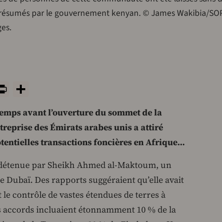
s présumés par le gouvernement kenyan. © James Wakibia/SO
es.
y
tsApp
rint
PrintFriendly
Share
emps avant l’ouverture du sommet de la
reprise des Émirats arabes unis a attiré
otentielles transactions foncières en Afrique…
e détenue par Sheikh Ahmed al-Maktoum, un
e Dubaï. Des rapports suggéraient qu’elle avait
 le contrôle de vastes étendues de terres à
Ces accords incluaient étonnamment 10 % de la