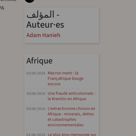
PA
المؤلف -
Auteur·es
Adam Hanieh
Afrique
Macron ment : la
02/08/2026
Françafrique bouge
encore
Une fraude anticoloniale :
30/06/2026
le Kremlin en Afrique
L’extractivisme chinois en
05/06/2026
Afrique : minerais, dettes
et catastrophes
environnementales
Le plus gros mensonge sur
01/06/2026