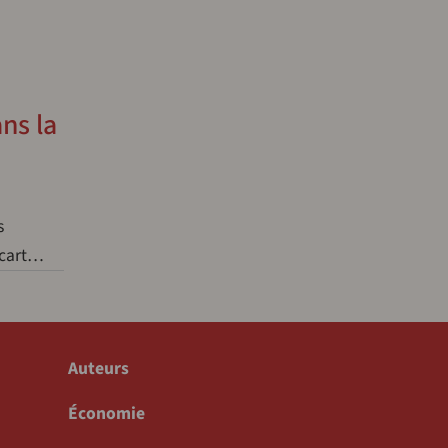
ns la
s
écart…
Auteurs
Économie