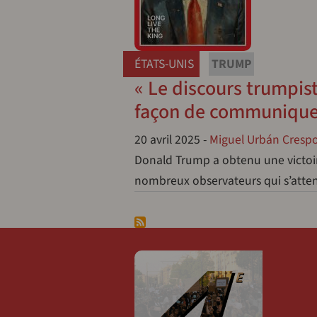
ÉTATS-UNIS
TRUMP
« Le discours trumpis
façon de communiquer
20 avril 2025
-
Miguel Urbán Cresp
Donald Trump a obtenu une victoire 
nombreux observateurs qui s’atten