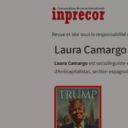
Aller au contenu principal
Naveg
Revue et site sous la responsabilité
Laura Camargo
Laura Camargo
est sociolinguiste
d’Anticapitalistas, section espagno