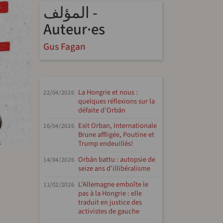
المؤلف -
Auteur·es
Gus Fagan
La Hongrie et nous :
22/04/2026
quelques réflexions sur la
défaite d’Orbán
Exit Orban, Internationale
16/04/2026
Brune affligée, Poutine et
Trump endeuillés!
Orbán battu : autopsie de
14/04/2026
p
tFriendly
Share
seize ans d’illibéralisme
L’Allemagne emboîte le
11/02/2026
pas à la Hongrie : elle
traduit en justice des
activistes de gauche