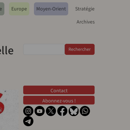
e
Europe
Moyen-Orient
Stratégie
Archives
lle
Rechercher
Contact
Contact
Abonnez-vous !