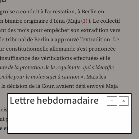
ise a conduit à l’arrestation, à Berlin en
binaire originaire d’Iéna (Maja
1
). Le collectif
ndant des mois pour empêcher son extradition vers
 le tribunal de Berlin a approuvé l’extradition. Le
our constitutionnelle allemande s’est prononcée
insuffisance des vérifications effectuées et le
nte de la protection de la requérante, qui s’identifie
mble pour le moins sujet à caution »
. Mais les
 la décision de la Cour, avaient déjà envoyé Maja
Lettre hebdomadaire
−
×
cistes allemand·es qui ont participé à la
t poursuivies et, le 6 mai 2024, une militante de
 et comparaissait devant le tribunal de Munich