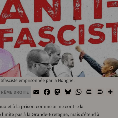
tifasciste emprisonnée par la Hongrie.
Email
Facebook
Mastodon
Bluesky
WhatsAp
Print
Prin
TRÊME DROITE
naux et à la prison comme arme contre la
limite pas à la Grande-Bretagne, mais s’étend à