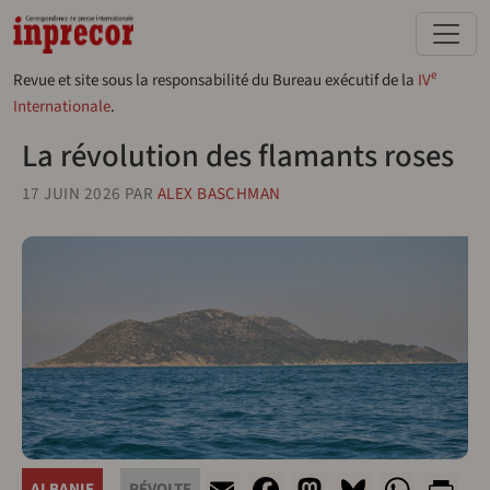
Aller au contenu principal
e
Revue et site sous la responsabilité du Bureau exécutif de la
IV
Internationale
.
La révolution des flamants roses
17 JUIN 2026
PAR
ALEX BASCHMAN
Email
Facebook
Mastodon
Bluesky
What
Pr
ALBANIE
RÉVOLTE