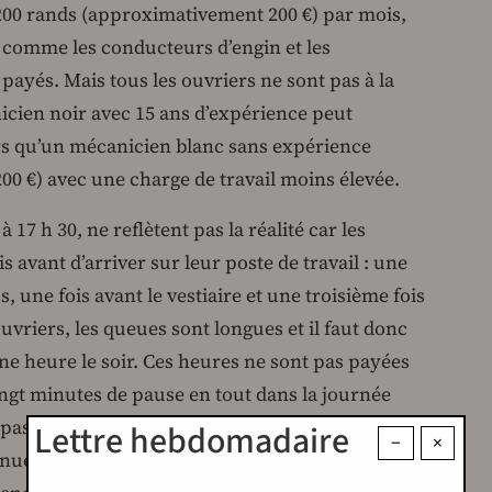
 200 rands (approximativement 200 €) par mois,
s comme les conducteurs d’engin et les
ayés. Mais tous les ouvriers ne sont pas à la
cien noir avec 15 ans d’expérience peut
alors qu’un mécanicien blanc sans expérience
1 200 €) avec une charge de travail moins élevée.
à 17 h 30, ne reflètent pas la réalité car les
s avant d’arriver sur leur poste de travail : une
, une fois avant le vestiaire et une troisième fois
ouvriers, les queues sont longues et il faut donc
ne heure le soir. Ces heures ne sont pas payées
vingt minutes de pause en tout dans la journée
dépassement d’une seconde donne lieu à un
Lettre hebdomadaire
−
×
nue sur salaire. Mais surtout, seuls les noirs