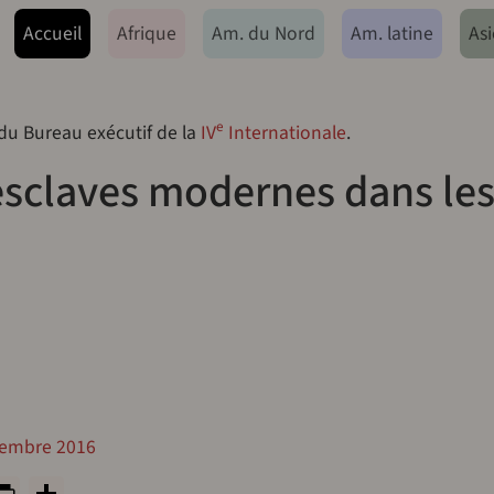
ação principal
Accueil
Afrique
Am. du Nord
Am. latine
Asi
e
 du Bureau exécutif de la
IV
Internationale
.
 esclaves modernes dans le
cembre 2016
y
tsApp
rint
PrintFriendly
Share