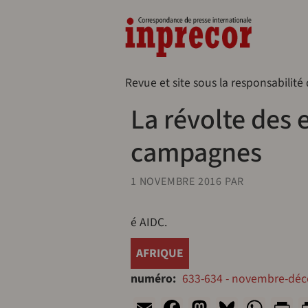
Aller au contenu principal
Naveg
Revue et site sous la responsabilité
La révolte des
campagnes
1 NOVEMBRE 2016
PAR
é AIDC.
AFRIQUE
numéro
633-634 - novembre-dé
Email
Facebook
Mastodon
Bluesk
Wha
P