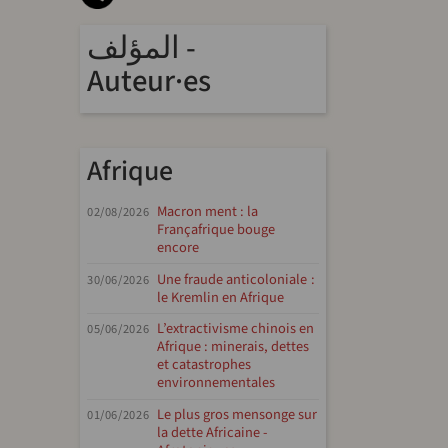
المؤلف -
Auteur·es
Afrique
Macron ment : la
02/08/2026
Françafrique bouge
encore
Une fraude anticoloniale :
30/06/2026
le Kremlin en Afrique
L’extractivisme chinois en
05/06/2026
Afrique : minerais, dettes
et catastrophes
environnementales
Le plus gros mensonge sur
01/06/2026
la dette Africaine -