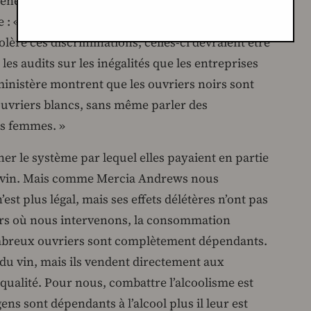
e Deneco Dube quand nous le questionnons sur la
e : « Non, ce n’est pas légal, et je ne comprends
olère ces discriminations, celles-ci devraient être
es audits sur les inégalités que les entreprises
nistère montrent que les ouvriers noirs sont
uvriers blancs, sans même parler des
es femmes. »
r le système par lequel elles payaient en partie
du vin. Mais comme Mercia Andrews nous
’est plus légal, mais ses effets délétères n’ont pas
rs où nous intervenons, la consommation
nombreux ouvriers sont complètement dépendants.
 du vin, mais ils vendent directement aux
 qualité. Pour nous, combattre l’alcoolisme est
ns sont dépendants à l’alcool plus il leur est