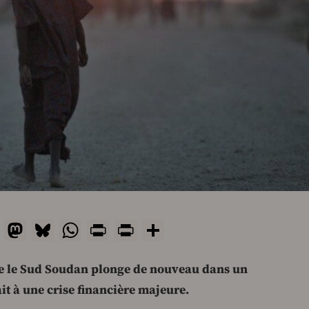
ail
Facebook
Mastodon
Bluesky
WhatsApp
Print
PrintFriendly
Share
ue le Sud Soudan plonge de nouveau dans un
ait à une crise financière majeure.