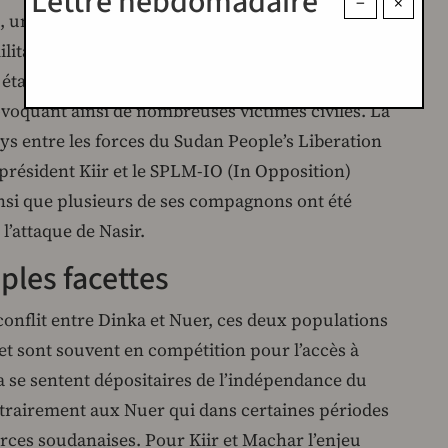
Lettre hebdomadaire
−
×
 une milice Nuer, a envahi la base militaire de
ilitaire présente soit remplacée par des
ant hostiles. La présidence a réagi en envoyant
rovoquant ainsi de nombreuses victimes civiles. La
ays entre les forces du Sudan People’s Liberation
résident Kiir et le SPLM-IO (In Opposition)
insi que plusieurs de ses compagnons ont été
l’attaque de Nasir.
ples facettes
 conflit entre Dinka et Nuer, ces deux populations
et sont souvent en compétition pour l’accès à
a se sentent dépositaires de l’indépendance du
ontrairement aux Nuer qui dans certaines périodes
forces soudanaises. Pour Kiir et Machar l’enjeu