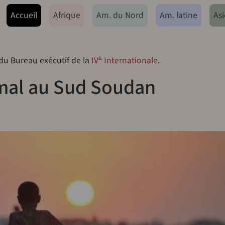
ação principal
Accueil
Afrique
Am. du Nord
Am. latine
Asi
e
 du Bureau exécutif de la
IV
Internationale
.
 mal au Sud Soudan