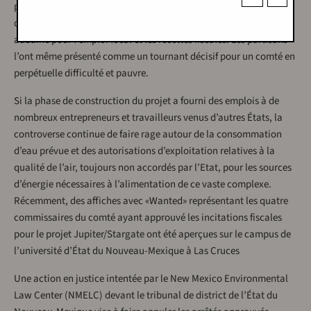
promoteurs et les partisans, notamment le Département du
développement économique du Nouveau-Mexique, comme une
aubaine pour l’emploi local et les recettes fiscales. Les partisans
l’ont même présenté comme un tournant décisif pour un comté en
perpétuelle difficulté et pauvre.
Si la phase de construction du projet a fourni des emplois à de
nombreux entrepreneurs et travailleurs venus d’autres États, la
controverse continue de faire rage autour de la consommation
d’eau prévue et des autorisations d’exploitation relatives à la
qualité de l’air, toujours non accordés par l’Etat, pour les sources
d’énergie nécessaires à l’alimentation de ce vaste complexe.
Récemment, des affiches avec «Wanted» représentant les quatre
commissaires du comté ayant approuvé les incitations fiscales
pour le projet Jupiter/Stargate ont été aperçues sur le campus de
l’université d’État du Nouveau-Mexique à Las Cruces
Une action en justice intentée par le New Mexico Environmental
Law Center (NMELC) devant le tribunal de district de l’État du