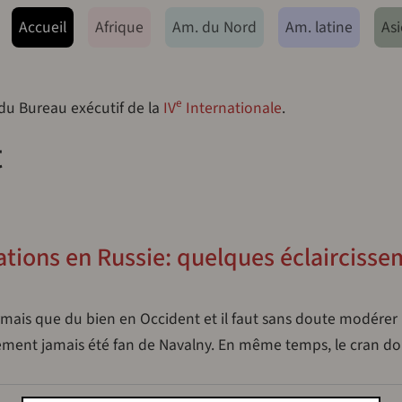
ação principal
Accueil
Afrique
Am. du Nord
Am. latine
Asi
e
 du Bureau exécutif de la
IV
Internationale
.
t
tations en Russie: quelques éclairciss
rmais que du bien en Occident et il faut sans doute modérer
ement jamais été fan de Navalny. En même temps, le cran don