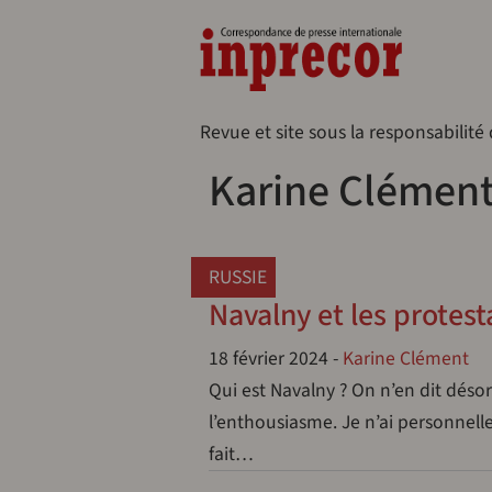
Aller au contenu principal
Naveg
Revue et site sous la responsabilité
Karine Clémen
RUSSIE
Navalny et les protes
18 février 2024
-
Karine Clément
Qui est Navalny ? On n’en dit déso
l’enthousiasme. Je n’ai personnell
fait…