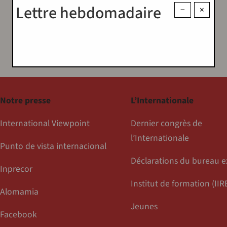
Lettre hebdomadaire
−
×
Notre presse
L’Internationale
International Viewpoint
Dernier congrès de
l’Internationale
Punto de vista internacional
Déclarations du bureau e
Inprecor
Institut de formation (IIR
Alomamia
Jeunes
Facebook