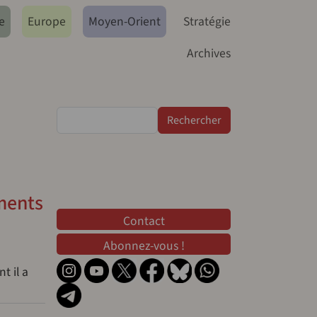
e
Europe
Moyen-Orient
Stratégie
Archives
Rechercher
ements
Contact
Contact
Abonnez-vous !
t il a