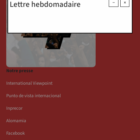
Lettre hebdomadaire
−
×
Notre presse
International Viewpoint
Punto de vista internacional
Inprecor
Alomamia
Facebook