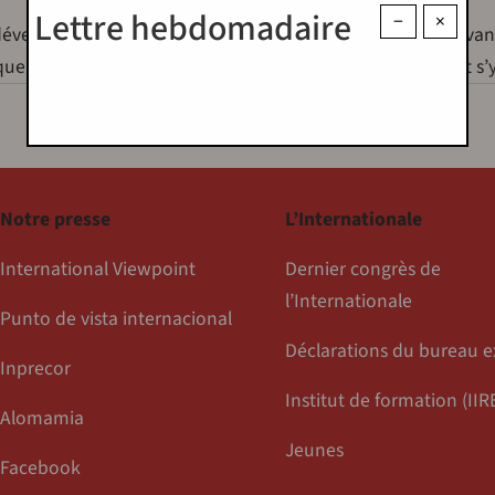
Lettre hebdomadaire
−
×
st développée rapidement. Je dirais même qu’en termes d’ava
que la plus fascinante de notre époque. La gauche devrait s
Notre presse
L’Internationale
International Viewpoint
Dernier congrès de
l’Internationale
Punto de vista internacional
Déclarations du bureau e
Inprecor
Institut de formation (IIR
Alomamia
Jeunes
Facebook