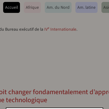
ação principal
Accueil
Afrique
Am. du Nord
Am. latine
Asi
e
 du Bureau exécutif de la
IV
Internationale
.
oit changer fondamentalement d’app
ue technologique