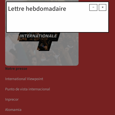
Lettre hebdomadaire
−
×
Notre presse
International Viewpoint
Punto de vista internacional
Inprecor
Alomamia