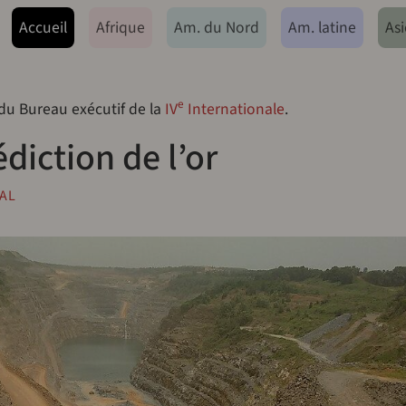
ação principal
Accueil
Afrique
Am. du Nord
Am. latine
Asi
e
 du Bureau exécutif de la
IV
Internationale
.
diction de l’or
AL