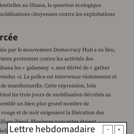
entielles au Ghana, la question écologique
 mobilisations citoyennes contre les exploitations
orcée
tiée par le mouvement Democracy Hub a eu lieu,
stes protestant contre les activités des
Ghana les « galamsey », mot dérivé de « gather
 vendez »). La police est intervenue violemment et
e manifestantEs. Cette répression, loin
. Ainsi les trois jours de mobilisation décrétés au
ssemblé un bien plus grand nombre de
rouge et de noir exigeaient la libération des
illage illégal. Plusieurs pancartes étaient
Lettre hebdomadaire
−
×
uels our crisis »
(« Votre cupidité alimente notre