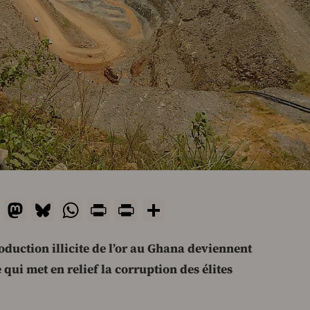
ail
Facebook
Mastodon
Bluesky
WhatsApp
Print
PrintFriendly
Share
oduction illicite de l’or au Ghana deviennent
qui met en relief la corruption des élites