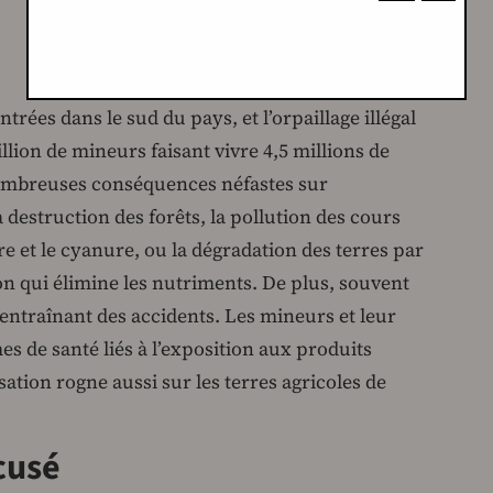
trées dans le sud du pays, et l’orpaillage illégal
lion de mineurs faisant vivre 4,5 millions de
nombreuses conséquences néfastes sur
 destruction des forêts, la pollution des cours
 et le cyanure, ou la dégradation des terres par
ion qui élimine les nutriments. De plus, souvent
entraînant des accidents. Les mineurs et leur
es de santé liés à l’exposition aux produits
ation rogne aussi sur les terres agricoles de
cusé