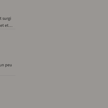
t surgi
let et…
e un peu