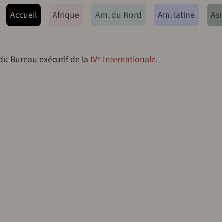
ação principal
Accueil
Afrique
Am. du Nord
Am. latine
Asi
e
 du Bureau exécutif de la
IV
Internationale
.