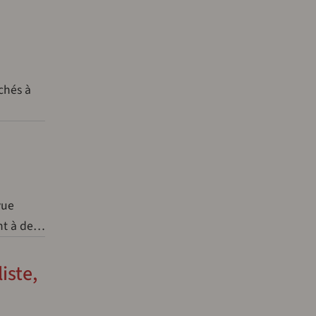
chés à
vue
ent à de…
iste,