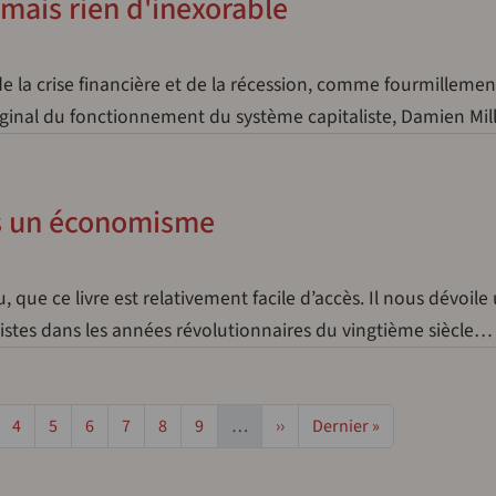
jamais rien d'inexorable
de la crise financière et de la récession, comme fourmillemen
nal du fonctionnement du système capitaliste, Damien Mil
as un économisme
, que ce livre est relativement facile d’accès. Il nous dévoil
istes dans les années révolutionnaires du vingtième siècle…
ge
Page
Page
Page
Page
Page
Page
Page suivante
Dernière page
4
5
6
7
8
9
…
››
Dernier »