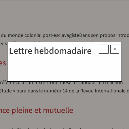
ce du monde colonial post-esclavagisteDans son propos introd
r sur l’histoire de l’insurrection paysanne de 1870 en…
Lettre hebdomadaire
−
×
les mots
éférence à son texte « Une thèse à scandale : La réaction
d’étude » paru dans le numéro 14 de la Revue Internationale
ce pleine et mutuelle