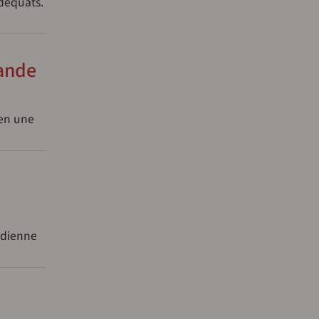
adéquats.
hande
 en une
tidienne