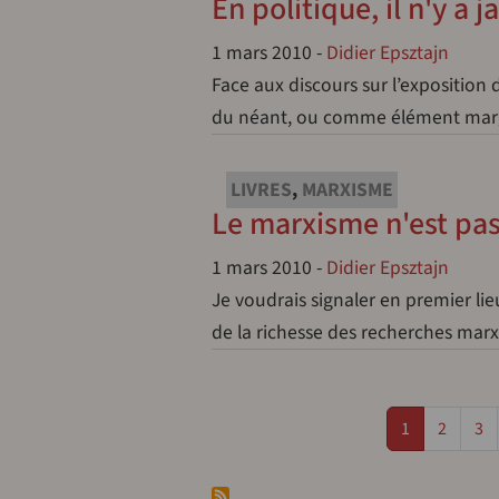
En politique, il n'y a 
1 mars 2010
-
Didier Epsztajn
Face aux discours sur l’exposition 
du néant, ou comme élément margi
LIVRES
,
MARXISME
Le marxisme n'est p
1 mars 2010
-
Didier Epsztajn
Je voudrais signaler en premier lieu
de la richesse des recherches marx
Pagination
Page
Page
Pa
1
2
3