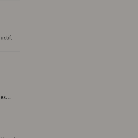
uctif,
 des…