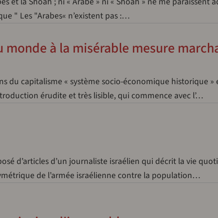
es et la Shoah ; ni « Arabe » ni « Shoah » ne me paraissent 
que " Les "Arabes« n’existent pas :…
du monde à la misérable mesure marc
ns du capitalisme « système socio-économique historique »
troduction érudite et très lisible, qui commence avec l’…
posé d’articles d’un journaliste israélien qui décrit la vie quo
symétrique de l’armée israélienne contre la population…